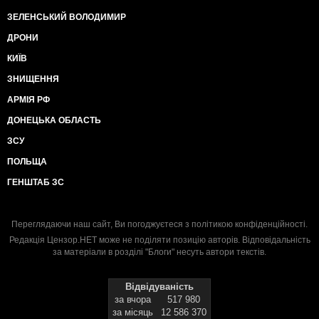
ЗЕЛЕНСЬКИЙ ВОЛОДИМИР
ДРОНИ
КИЇВ
ЗНИЩЕННЯ
АРМІЯ РФ
ДОНЕЦЬКА ОБЛАСТЬ
ЗСУ
ПОЛЬЩА
ГЕНШТАБ ЗС
Переглядаючи наш сайт, Ви погоджуєтеся з
політикою конфіденційності
.
Редакція Цензор.НЕТ може не поділяти позицію авторів. Відповідальність
за матеріали в розділі "Блоги" несуть автори текстів.
Відвідуваність
за вчора
517 980
за місяць
12 586 370