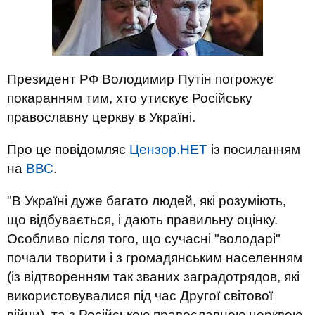
Президент РФ Володимир Путін погрожує
покаранням тим, хто утискує Російську
православну церкву в Україні.
Про це повідомляє
Цензор.НЕТ
із посиланням
на
ВВС
.
"В Україні дуже багато людей, які розуміють,
що відбувається, і дають правильну оцінку.
Особливо після того, що сучасні "володарі"
почали творити і з громадянським населенням
(із відтворенням так званих заградотрядов, які
використовувалися під час Другої світової
війни), та з Російською православною церквою.