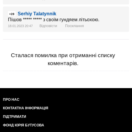
Serhiy Talatynnik
+28
Пішов ***** ***** з своїм гундяем літьохою.
Відповісти
Посилання
18.01.2023 20:47
Сталася помилка при отриманні списку
коментарів.
ПРО НАС
КОНТАКТНА ІНФОРМАЦІЯ
ПІДТРИМАТИ
ФОНД ЮРІЯ БУТУСОВА