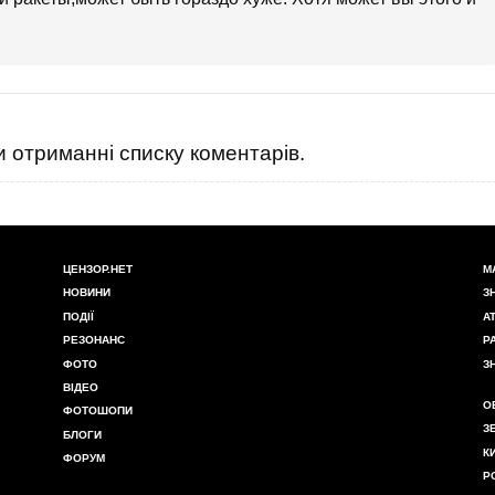
 отриманні списку коментарів.
ЦЕНЗОР.НЕТ
М
НОВИНИ
З
ПОДІЇ
А
РЕЗОНАНС
Р
ФОТО
З
ВІДЕО
О
ФОТОШОПИ
З
БЛОГИ
К
ФОРУМ
Р