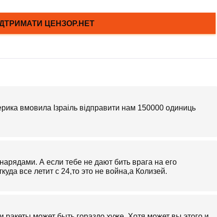
ерика вмовила Ізраіль відправити нам 150000 одиниць
арядами. А если тебе не дают бить врага на его
да все летит с 24,то это не война,а Колизей.
 и ракеты,может быть гораздо хуже. Хотя может вы этого и