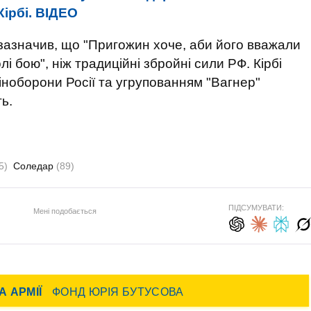
Кірбі. ВIДЕО
зазначив, що "Пригожин хоче, аби його вважали
і бою", ніж традиційні збройні сили РФ. Кірбі
іноборони Росії та угрупованням "Вагнер"
ь.
5)
Соледар
(89)
ПІДСУМУВАТИ:
Мені подобається