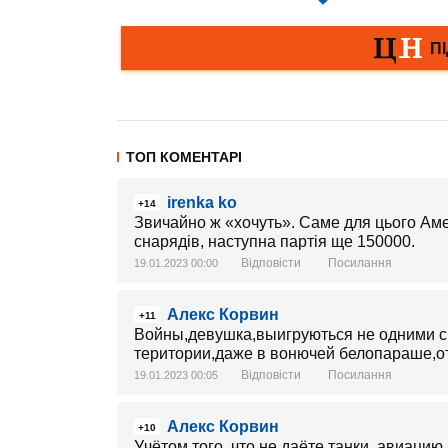
ТОП КОМЕНТАРІ
irenka ko
+14
Звичайно ж «хочуть». Саме для цього Ам
снарядів, наступна партія ще 150000.
Відповісти
Посилання
19.01.2023 00:00
Алекс Корвин
+11
Войны,девушка,выигруються не одними сн
територии,даже в вонючей белопараше,отку
Відповісти
Посилання
19.01.2023 00:05
Алекс Корвин
+10
Учётом того ,что не даёте танки ,авиацию