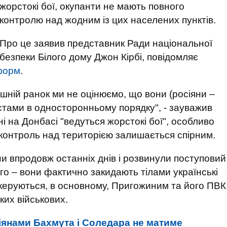
жорстокі бої, окупанти не мають повного
контролю над жодним із цих населених пунктів.
Про це заявив представник Ради національної
безпеки Білого дому Джон Кірбі, повідомляє
форм
.
шній ранок ми не оцінюємо, що вони (росіяни –
стами в односторонньому порядку", - зауважив
ні на Донбасі "ведуться жорстокі бої", особливо
 контроль над територією залишається спірним.
ни впродовж останніх днів і розвинули поступовий
го – вони фактично закидають тілами українські
я керуються, в основному, Пригожиним та його ПВК
ких військових.
іянами Бахмута і Соледара не матиме