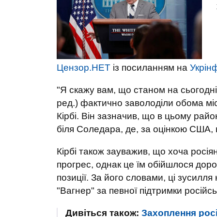
Цензор.НЕТ
із посиланням на
Укрін
"Я скажу вам, що станом на сьогодні
ред.) фактично заволоділи обома мі
Кірбі. Він зазначив, що в цьому райо
біля Соледара, де, за оцінкою США,
Кірбі також зауважив, що хоча росія
прогрес, однак це їм обійшлося доро
позиції. За його словами, ці зусилл
"Вагнер" за певної підтримки російсь
Дивіться також:
Захоплення рос