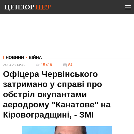
НОВИНИ
ВІЙНА
15 418
84
24.04.23 14:36
Офіцера Червінського
затримано у справі про
обстріл окупантами
аеродрому "Канатове" на
Кіровоградщині, - ЗМІ