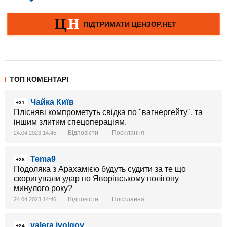
ТОП КОМЕНТАРІ
Чайка Київ
+31
Плісняві компрометуть свідка по "вагнергейту", та
іншим злитим спецопераціям.
Відповісти
Посилання
24.04.2023 14:45
Tema9
+28
Подоляка з Арахамією будуть судити за те що
скоригували удар по Яворівському полігону
минулого року?
Відповісти
Посилання
24.04.2023 14:46
valera ivolgov
+24