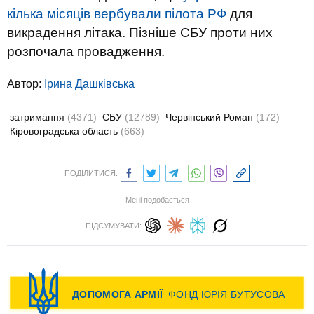
кілька місяців вербували пілота РФ
для
викрадення літака. Пізніше СБУ проти них
розпочала провадження.
Автор:
Ірина Дашківська
затримання
(4371)
СБУ
(12789)
Червінський Роман
(172)
Кіровоградська область
(663)
ПОДІЛИТИСЯ:
Мені подобається
ПІДСУМУВАТИ: