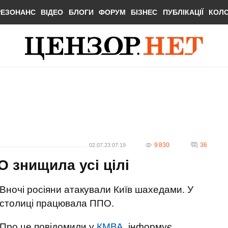
РЕЗОНАНС
ВІДЕО
БЛОГИ
ФОРУМ
БІЗНЕС
ПУБЛІКАЦІЇ
КОЛ
9 830
36
02.07.23 07:19
О знищила усі цілі
Вночі росіяни атакували Київ шахедами. У
столиці працювала ППО.
Про це повідомили у
КМВА
, інформує