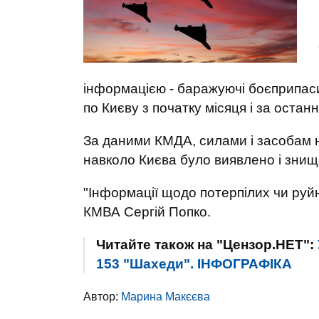
інформацією - баражуючі боєприпас
по Києву з початку місяця і за останні
За даними КМДА, силами і засобам н
навколо Києва було виявлено і зни
"Інформації щодо потерпілих чи руй
КМВА Сергій Попко.
Читайте також на "Цензор.НЕТ":
153 "Шахеди". ІНФОГРАФІКА
Автор:
Марина Макєєва