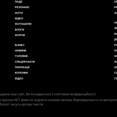
ПОДІЇ
А
РЕЗОНАНС
Р
ФОТО
З
ВІДЕО
О
ФОТОШОПИ
З
БЛОГИ
К
ФОРУМ
Д
БІЗНЕС
Р
НОВИНИ
П
ГОЛОВНЕ
А
СПЕЦПРОЄКТИ
З
ПУБЛІКАЦІЇ
А
КОЛОНКИ
С
ВІДЕО
Г
даючи наш сайт, Ви погоджуєтеся з
політикою конфіденційності
.
я Цензор.НЕТ може не поділяти позицію авторів. Відповідальність за матеріал
"Блоги" несуть автори текстів.