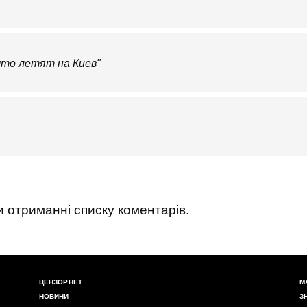
что летят на Киев"
 отриманні списку коментарів.
ЦЕНЗОР.НЕТ
М
НОВИНИ
З