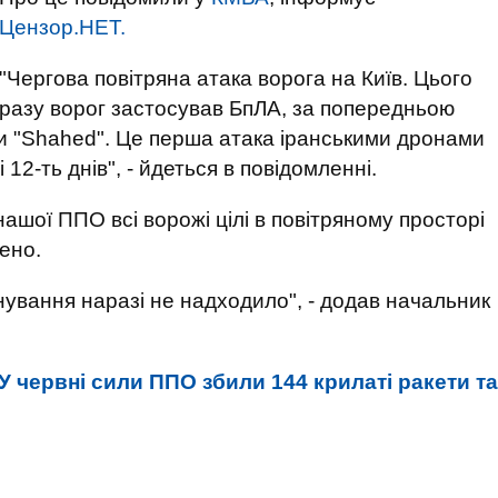
Цензор.НЕТ.
"Чергова повітряна атака ворога на Київ. Цього
разу ворог застосував БпЛА, за попередньою
и "Shahed". Це перша атака іранськими дронами
 12-ть днів", - йдеться в повідомленні.
ашої ППО всі ворожі цілі в повітряному просторі
щено.
нування наразі не надходило", - додав начальник
У червні сили ППО збили 144 крилаті ракети та