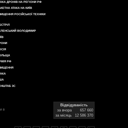
ТАКА ДРОНІВ НА РЕГІОНИ РФ
АКЕТНА АТАКА НА КИЇВ
НИЩЕННЯ РОСІЙСЬКОЇ ТЕХНІКИ
БСТРІЛ
ЕЛЕНСЬКИЙ ВОЛОДИМИР
ИЇВ
РОНИ
ОСІЯ
ОЛЬЩА
РМІЯ РФ
НИЩЕННЯ
ТАКА
ША
ЕНШТАБ ЗС
Відвідуваність
и в
за вчора
657 660
за місяць
12 586 370