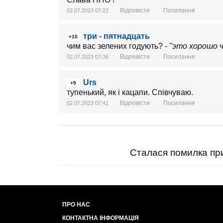
Відповісти
Посилання
02.07.2023 07:22
три - пятнадцать
+10
чим вас зелених годують? -
"это хорошо 
Відповісти
Посилання
02.07.2023 07:38
Urs
+9
тупенький, як і кацапи. Співчуваю.
Відповісти
Посилання
02.07.2023 07:41
Сталася помилка при
ПРО НАС
КОНТАКТНА ІНФОРМАЦІЯ