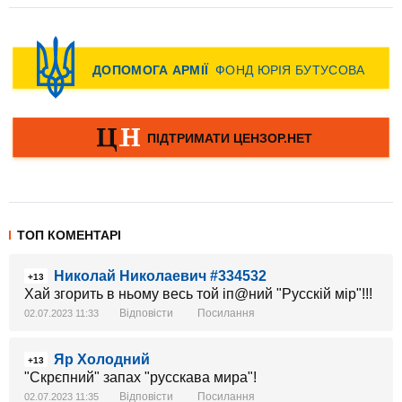
ТОП КОМЕНТАРІ
Николай Николаевич #334532
+13
Хай згорить в ньому весь той іп@ний "Русскій мір"!!!
Відповісти
Посилання
02.07.2023 11:33
Яр Холодний
+13
"Скрєпний" запах "русскава мира"!
Відповісти
Посилання
02.07.2023 11:35