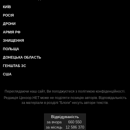
КИЇВ
РОСІЯ
ДРОНИ
АРМІЯ РФ
ЗНИЩЕННЯ
ПОЛЬЩА
ДОНЕЦЬКА ОБЛАСТЬ
ГЕНШТАБ ЗС
США
Переглядаючи наш сайт, Ви погоджуєтеся з
політикою конфіденційності
.
Редакція Цензор.НЕТ може не поділяти позицію авторів. Відповідальність
за матеріали в розділі "Блоги" несуть автори текстів.
Відвідуваність
за вчора
660 550
за місяць
12 586 370