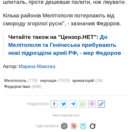
шпиталь, проте дешевше палити, ніж лікувати.
Кілька районів Мелітополя потерпають від
смороду згорілої русні", - зазначив Федоров.
Читайте також на "Цензор.НЕТ":
До
Мелітополя та Генічеська прибувають
нові підрозділи армії РФ, - мер Федоров
Автор:
Марина Макєєва
Мелітополь
(779)
окупація
(7019)
крематорій
(24)
Федоров Іван
(668)
ПОДІЛИТИСЯ:
Мені подобається
ПІДСУМУВАТИ: