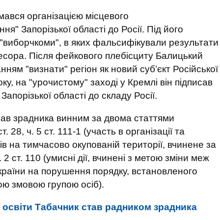
мався організацією місцевого
" Запорізької області до Росії. Під його
"виборчкоми", в яких фальсифікували результати
ресора. Після фейкового плебісциту Балицький
ням "визнати" регіон як новий суб’єкт Російської
ку, на "урочистому" заході у Кремлі він підписав
апорізької області до складу Росії.
знав зрадника винним за двома статтями
. 28, ч. 5 ст. 111-1 (участь в організації та
 на тимчасово окупованій території, вчинене за
2 ст. 110 (умисні дії, вчинені з метою зміни меж
країни на порушення порядку, встановленого
ою змовою групою осіб).
р освіти Табачник став радником зрадника