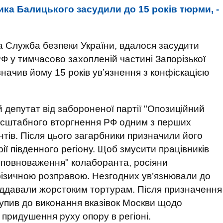
ка Балицького засудили до 15 років тюрми, -
ла Служба безпеки України, вдалося засудити
РФ у тимчасово захопленій частині Запорізької
начив йому 15 років ув’язнення з конфіскацією
депутат від забороненої партії "Опозиційний
асштабного вторгнення РФ одним з перших
нтів. Після цього загарбники призначили його
ії південного регіону. Щоб змусити працівників
"повноваження" колаборанта, росіяни
ізичною розправою. Незгодних ув’язнювали до
 піддавали жорстоким тортурам. Після призначення
упив до виконання вказівок Москви щодо
придушення руху опору в регіоні.