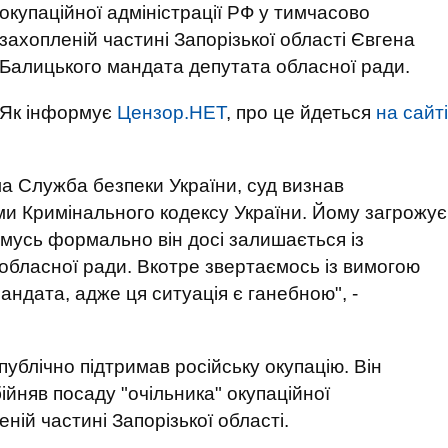
окупаційної адміністрації РФ у тимчасово
захопленій частині Запорізької області Євгена
Балицького мандата депутата обласної ради.
Як інформує
Цензор.НЕТ
, про це йдеться
на сайті
ала Служба безпеки України, суд визнав
и Кримінального кодексу України. Йому загрожує
омусь формально він досі залишається із
обласної ради. Вкотре звертаємось із вимогою
ндата, адже ця ситуація є ганебною", -
ублічно підтримав російську окупацію. Він
ійняв посаду "очільника" окупаційної
ній частині Запорізької області.