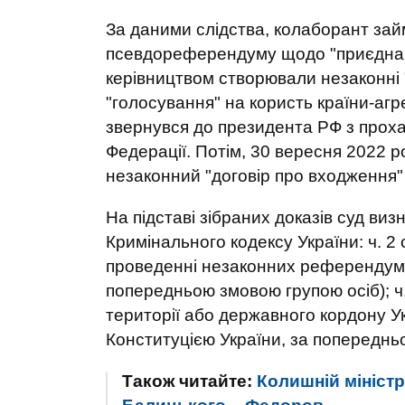
За даними слідства, колаборант зай
псевдореферендуму щодо "приєднання
керівництвом створювали незаконні 
"голосування" на користь країни-аг
звернувся до президента РФ з прохан
Федерації. Потім, 30 вересня 2022 ро
незаконний "договір про входження" З
На підставі зібраних доказів суд ви
Кримінального кодексу України: ч. 2 ст
проведенні незаконних референдумів
попередньою змовою групою осіб); ч. 
території або державного кордону У
Конституцією України, за попереднь
Також читайте:
Колишній мініст