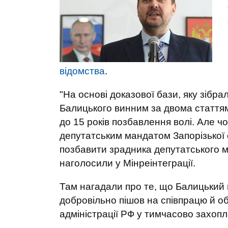
відомства
.
"На основі доказової бази, яку зібр
Балицького винним за двома статтям
до 15 років позбавлення волі. Але ч
депутатським мандатом Запорізької 
позбавити зрадника депутатського ма
наголосили у Мінреінтеграції.
Там нагадали про те, що Балицький п
добровільно пішов на співпрацю й об
адміністрації РФ у тимчасово захопле