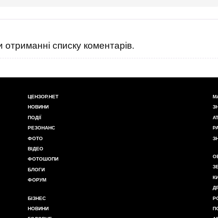
 отриманні списку коментарів.
ЦЕНЗОР.НЕТ
М
НОВИНИ
З
ПОДІЇ
А
РЕЗОНАНС
Р
ФОТО
З
ВІДЕО
О
ФОТОШОПИ
З
БЛОГИ
К
ФОРУМ
Д
БІЗНЕС
Р
НОВИНИ
П