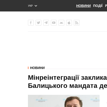
НОВИНИ
ПОДІЇ
УКР
ENG
РУС
НОВИНИ
Мінреінтеграції заклик
Балицького мандата д