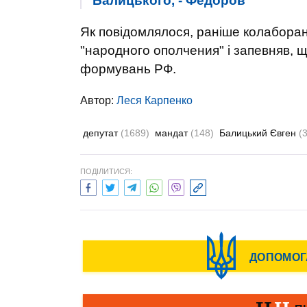
Балицького, - Федоров
Як повідомлялося, раніше колабора
"народного ополчения" і запевняв, 
формувань РФ.
Автор:
Леся Карпенко
депутат
(1689)
мандат
(148)
Балицький Євген
(
ПОДІЛИТИСЯ: