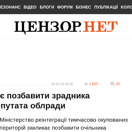
РЕЗОНАНС
ВІДЕО
БЛОГИ
ФОРУМ
БІЗНЕС
ПУБЛІКАЦІЇ
КОЛ
2 855
35
02.07.23 15:15
ає позбавити зрадника
епутата облради
Міністерство реінтеграції тимчасово окупованих
територій закликає позбавити очільника