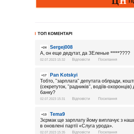
ТОП КОМЕНТАРІ
Sergej008
+24
А, он еще дедутат, да ЗЕленые *****????
Відповісти
Посилання
02.07.2023 15:32
Pan Kotskyi
+17
Тобто, "зарплата" депутата облради, кошт
(секретуток, "радників", водіїв-охоронців
банку?
Відповісти
Посилання
02.07.2023 15:31
Tema9
+13
Зєрмак ще зарплату йому виплачує з наши
в оновлені партії «Слуга урода».
Відповісти
Посилання
02.07.2023 15:35