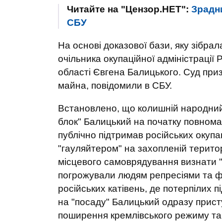
Читайте на "Цензор.НЕТ":
Зрадни
СБУ
На основі доказової бази, яку зібра
очільника окупаційної адміністрації 
області Євгена Балицького. Суд приз
майна, повідомили в СБУ.
Встановлено, що колишній народний 
блок" Балицький на початку повном
публічно підтримав російських окупа
"гауляйтером" на захопленій територ
місцевого самоврядування визнати 
погрожували людям репресіями та ф
російських катівень, де потерпілих
на "посаду" Балицький одразу прист
поширення кремлівського режиму та 