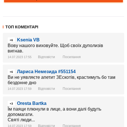
ТОП КОМЕНТАРІ
Ksenia VB
+6
Вову нашого виховуйте. Щоб своїх дуполизів
вигнав.
Відповісти
Посилання
14.07.2023 17:55
Лариса Немезида #551154
+6
Ви не уявляєте апетит ЗЕскотів, крастимуть бо там
бездонне дно
Відповісти
Посилання
14.07.2023 17:59
Oresta Bartka
+3
Їм паяци плюнули в лице, а вони далі будуть
допомагати.
Святі люди...
Відповісти
Посилання
14.07.2023 17:59