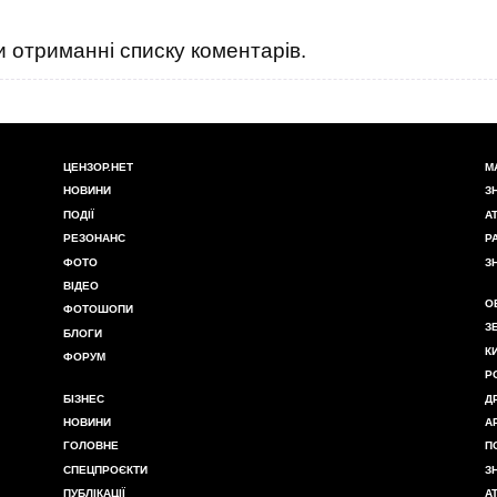
 отриманні списку коментарів.
ЦЕНЗОР.НЕТ
М
НОВИНИ
З
ПОДІЇ
А
РЕЗОНАНС
Р
ФОТО
З
ВІДЕО
О
ФОТОШОПИ
З
БЛОГИ
К
ФОРУМ
Р
БІЗНЕС
Д
НОВИНИ
А
ГОЛОВНЕ
П
СПЕЦПРОЄКТИ
З
ПУБЛІКАЦІЇ
А