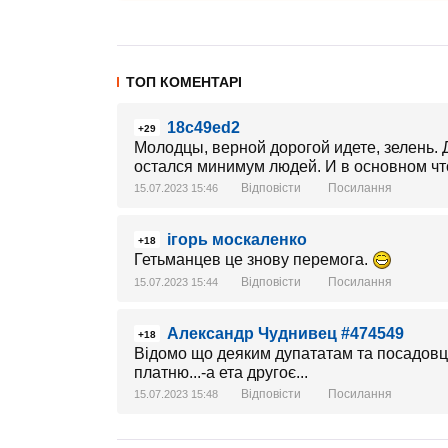
ТОП КОМЕНТАРІ
18c49ed2
+29
Молодцы, верной дорогой идете, зелень.
остался минимум людей. И в основном ч
Відповісти
Посилання
15.07.2023 15:46
ігорь москаленко
+18
Гетьманцев це знову перемога.
Відповісти
Посилання
15.07.2023 15:44
Александр Чуднивец #474549
+18
Відомо що деяким дупататам та посадовця
платню...-а ета другоє...
Відповісти
Посилання
15.07.2023 15:48