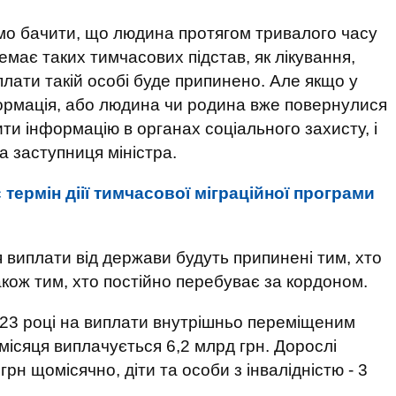
мо бачити, що людина протягом тривалого часу
емає таких тимчасових підстав, як лікування,
плати такій особі буде припинено. Але якщо у
рмація, або людина чи родина вже повернулися
ти інформацію в органах соціального захисту, і
а заступниця міністра.
 термін діії тимчасової міграційної програми
 виплати від держави будуть припинені тим, хто
кож тим, хто постійно перебуває за кордоном.
2023 році на виплати внутрішньо переміщеним
ісяця виплачується 6,2 млрд грн. Дорослі
рн щомісячно, діти та особи з інвалідністю - 3