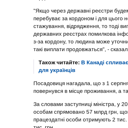
"Якщо через державні реєстри буде
перебуває за кордоном і для цього н
стажування, відрядження, то тоді ви
державних реєстрах помилкова інфо
з-за кордону, то людина може уточни
такі виплати продовжаться", - сказал
Також читайте:
В Канаді спливає
для українців
Посадовиця нагадала, що з 1 серпня
повернувся в місце проживання, а та
За словами заступниці міністра, у 
особам спрямовано 57 млрд грн, щом
працездатні особи отримують 2 тис. г
тис. грн.