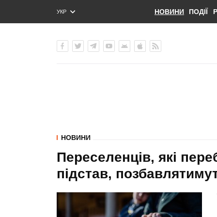
НОВИНИ
ПОДІЇ
УКР
ENG
РУС
НОВИНИ
Переселенців, які пер
підстав, позбавлятимут