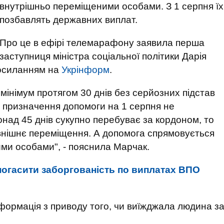
внутрішньо переміщеними особами. З 1 серпня їх
позбавлять державних виплат.
Про це в ефірі телемарафону заявила перша
заступниця міністра соціальної політики Дарія
осиланням на
Укрінформ
.
мінімум протягом 30 днів без серйозних підстав
 призначення допомоги на 1 серпня не
онад 45 днів сукупно перебуває за кордоном, то
овнішнє переміщення. А допомога спрямовується
ими особами", - пояснила Марчак.
 погасити заборгованість по виплатах ВПО
формація з приводу того, чи виїжджала людина з