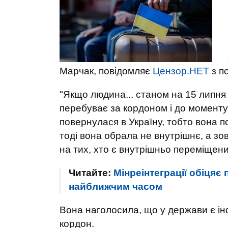
Марчак, повідомляє
Цензор.НЕТ
з п
"Якщо людина... станом на 15 липня 
перебуває за кордоном і до моменту
повернулася в Україну, тобто вона п
тоді вона обрала не внутрішнє, а з
на тих, хто є внутрішньо переміщен
Читайте:
Мінреінтеграції обіцяє
найближчим часом
Вона наголосила, що у держави є ін
кордон.