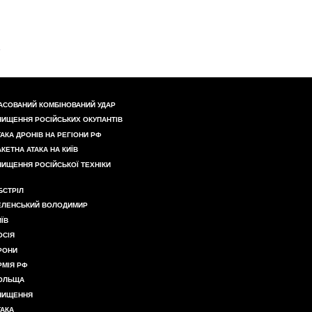
АСОВАНИЙ КОМБІНОВАНИЙ УДАР
НИЩЕННЯ РОСІЙСЬКИХ ОКУПАНТІВ
ТАКА ДРОНІВ НА РЕГІОНИ РФ
АКЕТНА АТАКА НА КИЇВ
НИЩЕННЯ РОСІЙСЬКОЇ ТЕХНІКИ
БСТРІЛ
ЕЛЕНСЬКИЙ ВОЛОДИМИР
ИЇВ
ОСІЯ
РОНИ
РМІЯ РФ
ОЛЬЩА
НИЩЕННЯ
ТАКА