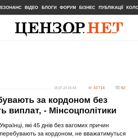
РЕЗОНАНС
ВІДЕО
БЛОГИ
ФОРУМ
БІЗНЕС
ПУБЛІКАЦІЇ
КОЛ
10 714
62
15.07.23 15:43
ебувають за кордоном без
ь виплат, - Мінсоцполітики
Українці, які 45 днів без вагомих причин
перебувають за кордоном, не вважатимуться