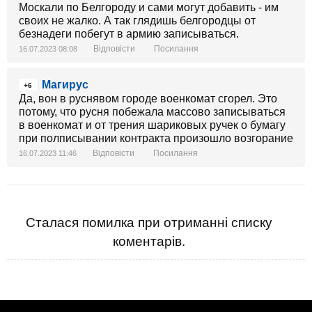
Москали по Белгороду и сами могут добавить - им
своих не жалко. А так глядишь белгородцы от
безнадеги побегут в армию записываться.
Відповісти
Посилання
16.07.2023 08:08
Магирус
+6
Да, вон в руснявом городе военкомат сгорел. Это
потому, что русня побежала массово записываться
в военкомат и от трения шариковых ручек о бумагу
при полписывании контракта произошло возгорание
Відповісти
Посилання
16.07.2023 11:46
Сталася помилка при отриманні списку
коментарів.