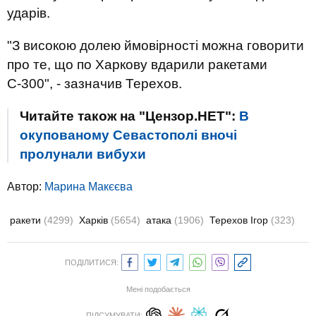
ударів.
"З високою долею ймовірності можна говорити
про те, що по Харкову вдарили ракетами
С-300", - зазначив Терехов.
Читайте також на "Цензор.НЕТ":
В
окупованому Севастополі вночі
пролунали вибухи
Автор:
Марина Макєєва
ракети
(4299)
Харків
(5654)
атака
(1906)
Терехов Ігор
(323)
ПОДІЛИТИСЯ:
Мені подобається
ПІДСУМУВАТИ: