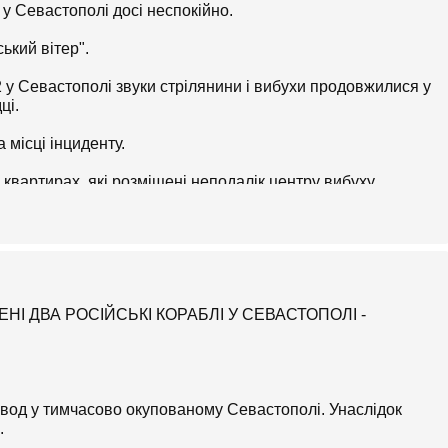
 у Севастополі досі неспокійно.
ький вітер".
2 у Севастополі звуки стрілянини і вибухи продовжилися у
ці.
місці інциденту.
квартирах, які розміщені неподалік центру вибуху,
одуном" навіть на проспекті Перемоги та вулиці
метрів від епіцентру подій.
НІ ДВА РОСІЙСЬКІ КОРАБЛІ У СЕВАСТОПОЛІ -
завод у тимчасово окупованому Севастополі. Унаслідок
.