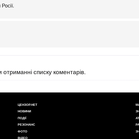
Росії.
 отриманні списку коментарів.
ЦЕНЗОР.НЕТ
М
НОВИНИ
З
ПОДІЇ
А
РЕЗОНАНС
Р
ФОТО
З
ВІДЕО