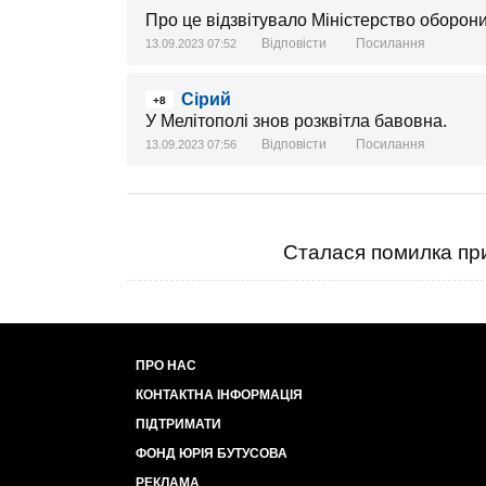
Про це відзвітувало Міністерство оборони 
Відповісти
Посилання
13.09.2023 07:52
Сірий
+8
У Мелітополі знов розквітла бавовна.
Відповісти
Посилання
13.09.2023 07:56
Сталася помилка при
ПРО НАС
КОНТАКТНА ІНФОРМАЦІЯ
ПІДТРИМАТИ
ФОНД ЮРІЯ БУТУСОВА
РЕКЛАМА