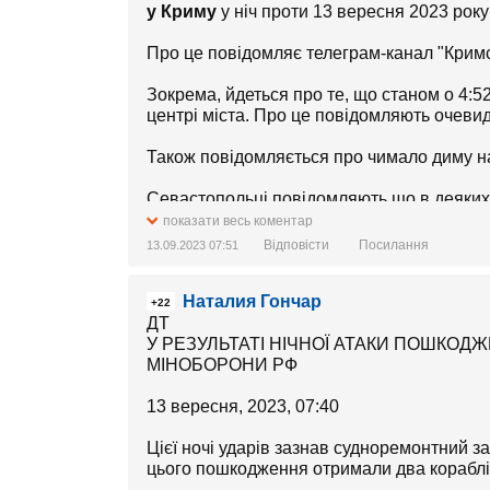
у Криму
у ніч проти 13 вересня 2023 року
Про це повідомляє телеграм-канал "Кримс
Зокрема, йдеться про те, що станом о 4:5
центрі міста. Про це повідомляють очевид
Також повідомляється про чимало диму на 
Севастопольці повідомляють що в деяких 
"повилітали вікна" Вхідні двері "ходили х
показати весь коментар
Горпіщенка, які знаходяться за кілька кіло
Відповісти
Посилання
13.09.2023 07:51
Наталия Гончар
+22
ДТ
У РЕЗУЛЬТАТІ НІЧНОЇ АТАКИ ПОШКОДЖЕ
МІНОБОРОНИ РФ
13 вересня, 2023, 07:40
Цієї ночі ударів зазнав судноремонтний 
цього пошкодження отримали два кораблі