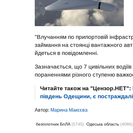
"Влучанням по припортовій інфрастр
займання на стоянці вантажного ав
йдеться в повідомленні.
Зазначається, що 7 цивільних водіїв
пораненнями різного ступеню важкос
Читайте також на "Цензор.НЕТ":
південь Одещини, є постраждалі
Автор:
Марина Макєєва
безпілотник БпЛА
(5745)
Одеська область
(4086)