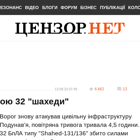
РЕЗОНАНС
ВІДЕО
БЛОГИ
ФОРУМ
БІЗНЕС
ПУБЛІКАЦІЇ
КОЛ
6 462
13
13.09.23 07:49
ою 32 "шахеди"
Ворог знову атакував цивільну інфраструктуру
Подунав’я, повітряна тривога тривала 4,5 години.
32 БпЛА типу "Shahed-131/136" збито силами