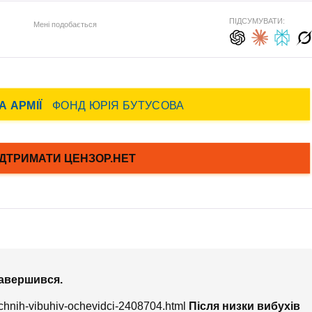
ПІДСУМУВАТИ:
Мені подобається
завершився.
-guchnih-vibuhiv-ochevidci-2408704.html
Після низки вибухів