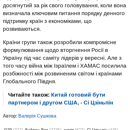
досягнутий за рік свого головування, коли вона
визначала ключовим питання порядку денного
підтримку країн з економіками, що
розвиваються.
Країни групи також розробили компромісне
формулювання щодо вторгнення Росії в
Україну під час саміту лідерів у вересні. Але з
того часу війна між Ізраїлем і ХАМАС посилила
розбіжності між розвиненим світом і країнами
Глобального Півдня.
Читайте також:
Китай готовий бути
партнером і другом США, - Сі Цзіньпін
Автор:
Валерiя Сушкова
G20
(277)
Байден Джо
(2735)
саміт
(872)
Сі Цзіньпін
(435)