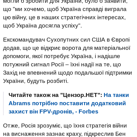
могли б зробити для України, було б заявити,
що "ми хочемо, щоб Україна справді виграла
цю війну, це в наших стратегічних інтересах,
щоб Україна досягла успіху".
Екскомандувач Сухопутних сил США в Європі
додав, що це відкриє ворота для матеріальної
допомоги, якої потребує Україна, і надішле
потужний сигнал Росії – їхні надії на те, що
Захід не впевнений щодо подальшої підтримки
України, будуть розбиті.
Читайте також на "Цензор.НЕТ":
На танки
Abrams потрібно поставити додатковий
захист він FPV-дронів, - Forbes
Отже, Росія зрозуміє, що їхня стратегія війни
на виснаження зазнає краху, підкреслив Бен