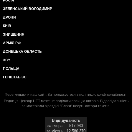
РОСІЯ
ЗЕЛЕНСЬКИЙ ВОЛОДИМИР
ДРОНИ
КИЇВ
ЗНИЩЕННЯ
АРМІЯ РФ
ДОНЕЦЬКА ОБЛАСТЬ
ЗСУ
ПОЛЬЩА
ГЕНШТАБ ЗС
Переглядаючи наш сайт, Ви погоджуєтеся з
політикою конфіденційності
.
Редакція Цензор.НЕТ може не поділяти позицію авторів. Відповідальність
за матеріали в розділі "Блоги" несуть автори текстів.
Відвідуваність
за вчора
517 980
за місяць
12 586 370