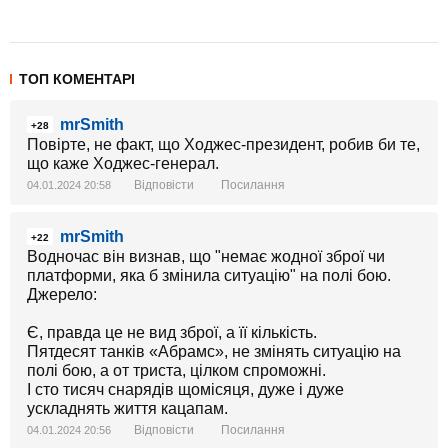
ТОП КОМЕНТАРІ
mrSmith
+28
Повірте, не факт, що Ходжес-президент, робив би те,
що каже Ходжес-генерал.
Відповісти
Посилання
04.01.2024 20:58
mrSmith
+22
Водночас він визнав, що "немає жодної зброї чи
платформи, яка б змінила ситуацію" на полі бою.
Джерело:
Є, правда це не вид зброї, а її кількість.
Пятдесят танків «Абрамс», не змінять ситуацію на
полі бою, а от триста, цілком спроможні.
І сто тисяч снарядів щомісяця, дуже і дуже
ускладнять життя кацапам.
Відповісти
Посилання
04.01.2024 20:56