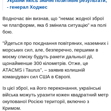
України якісь значні позитивні результати,
- генерал Ходжес
Водночас він визнав, що "немає жодної зброї
чи платформи, яка б змінила ситуацію" на полі
бою.
"Йдеться про поєднання повітряних, наземних і
морських сил, але, безперечно, першими в
моєму списку будуть ракети дальньої дії,
щонайменше 300 кілометрів. Отже, це
ATACMS і Taurus", – заявив колишній
командувач сил США в Європі.
Із цієї зброї, на його переконання, українські
війська можуть уразити кожен квадратний метр
окупованої Росією території, включно з
Кримом.