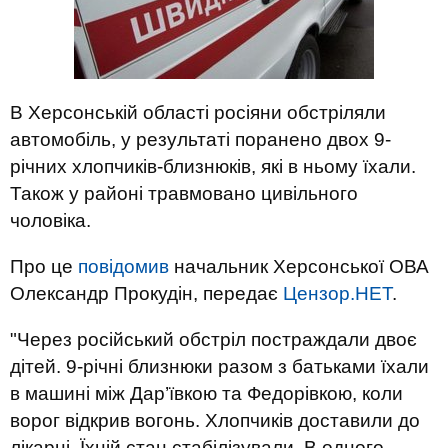
В Херсонській області росіяни обстріляли
автомобіль, у результаті поранено двох 9-
річних хлопчиків-близнюків, які в ньому їхали.
Також у районі травмовано цивільного
чоловіка.
Про це
повідомив
начальник Херсонської ОВА
Олександр Прокудін, передає
Цензор.НЕТ
.
"Через російський обстріл постраждали двоє
дітей. 9-річні близнюки разом з батьками їхали
в машині між Дар’ївкою та Федорівкою, коли
ворог відкрив вогонь. Хлопчиків доставили до
лікарні. Їхній стан стабілізували. В одного –