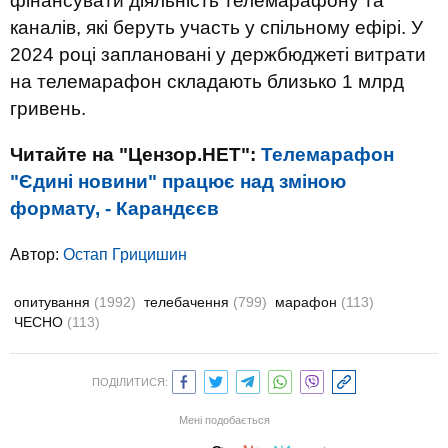
фінансувати діяльність телемарафону та
каналів, які беруть участь у спільному ефірі. У
2024 році заплановані у держбюджеті витрати
на телемарафон складають близько 1 млрд
гривень.
Читайте на "Цензор.НЕТ":
Телемарафон
"Єдині новини" працює над зміною
формату, - Карандєєв
Автор:
Остап Грицишин
опитування
(1992)
телебачення
(799)
марафон
(113)
ЧЕСНО
(113)
ПОДІЛИТИСЯ:
Мені подобається