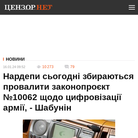
НОВИНИ
10 273
79
16.01.24 09:52
Нардепи сьогодні збираються
провалити законопроєкт
№10062 щодо цифровізації
армії, - Шабунін