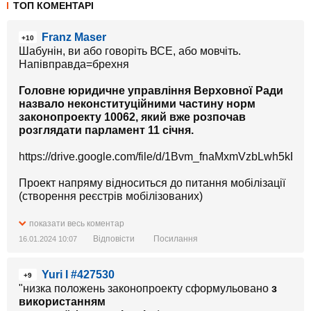
ТОП КОМЕНТАРІ
Franz Maser
+10
Шабунін, ви або говоріть ВСЕ, або мовчіть.
Напівправда=брехня
Головне юридичне управління Верховної Ради
назвало неконституційними частину норм
законопроекту 10062, який вже розпочав
розглядати парламент 11 січня.
https://drive.google.com/file/d/1Bvm_fnaMxmVzbLwh5k
Проект напряму відноситься до питання мобілізації
(створення реєстрів мобілізованих)
Проект Закону про внесення змін до деяких законів
показати весь коментар
України щодо удосконалення порядку обробки та
Відповісти
Посилання
16.01.2024 10:07
використання даних в державних реєстрах для
військового обліку та набуття статусу ветерана
Yuri I #427530
війни під час дії воєнного стану
+9
"низка положень законопроекту сформульовано
з
Номер, дата реєстрації: 10062 від 18.09.2023
використанням