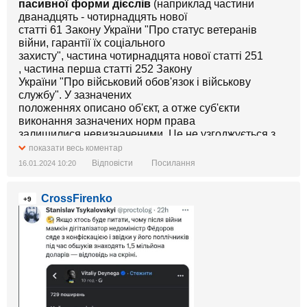
пасивної форми дієслів
(наприклад частини
Включено до порядку денного: 3427-IX від
дванадцять - чотирнадцять нової
08.11.2023
статті 61 Закону України "Про статус ветеранів
війни, гарантії їх соціального
https://itd.rada.gov.ua/billInfo/Bills/Card/42801
захисту", частина чотирнадцята нової статті 251
, частина перша статті 252 Закону
України "Про військовий обов'язок і військову
службу". У зазначених
положеннях описано об'єкт, а отже суб'єкти
виконання зазначених норм права
залишилися невизначеними. Це не узгоджується з
вимогами конституційного
показати весь коментар
принципу верховенства права (стаття 8 Конституції
Відповісти
Посилання
16.01.2024 10:20
України), а також пунктами
1 і 2 частини першої статті 34 Закону України "Про
CrossFirenko
правотворчу діяльність".
+9
Дуже цінні зауваження.
І так майже по всьому тексту - тупо ДОЙОБКИ до
формулювань та дрібні чіпляння.
Якби це жирне ****** хотіло справді прийняти закон -
просто переробили би за 1 день щоб не було за шо