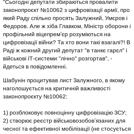
"Сьогодні депутати збираються провалити
законопроєкт №10062 з цифровізації армії, про
який Раду спільно просять Залужний, Умєров і
Федоров. Але ж хіба Главком, Міністр оборони і
профільний віцепремʼєр розуміються на
цифровізації війни? Та хто вони такі взагалі?! В
Раді ж кожний другий депутат "в танкє гарєл" і
військові ІТ-системи "лічно" розгортав", -
йдеться в повідомленні.
Шабунін процитував лист Залужного, в якому
наголошується на критичній важливості
законопроєкту №10062:
1) розблоковує повноцінну цифровізацію ЗСУ;
2) створює реєстр військовозобовʼязаних для
чесної та ефективної мобілізації (не стосується