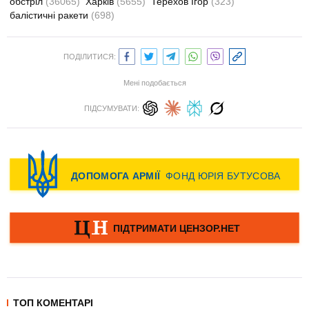
обстріл
(36065)
Харків
(5655)
Терехов Ігор
(323)
балістичні ракети
(698)
ПОДІЛИТИСЯ:
Мені подобається
ПІДСУМУВАТИ:
ТОП КОМЕНТАРІ