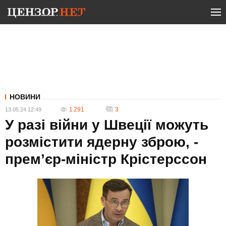
НОВИНИ
1 291
3
13.05.24 12:49
У разі війни у Швеції можуть
розмістити ядерну зброю, -
прем’єр-міністр Крістерссон