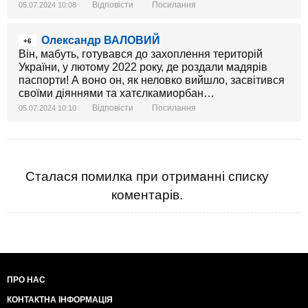
Відповісти
Посилання
05.07.2024 10:08
Олександр ВАЛОВИЙ
+6
Він, мабуть, готувався до захоплення територій
України, у лютому 2022 року, де роздали мадярів
паспорти! А воно он, як неловко вийшло, засвітився
своїми діяннями та хатєлкамиорбан…
Відповісти
Посилання
05.07.2024 10:10
Сталася помилка при отриманні списку
коментарів.
ПРО НАС
КОНТАКТНА ІНФОРМАЦІЯ