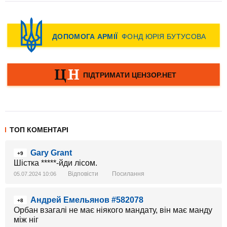
ТОП КОМЕНТАРІ
Gary Grant
+9
Шістка *****-йди лісом.
Відповісти
Посилання
05.07.2024 10:06
Андрей Емельянов #582078
+8
Орбан взагалі не має ніякого мандату, він має манду
між ніг