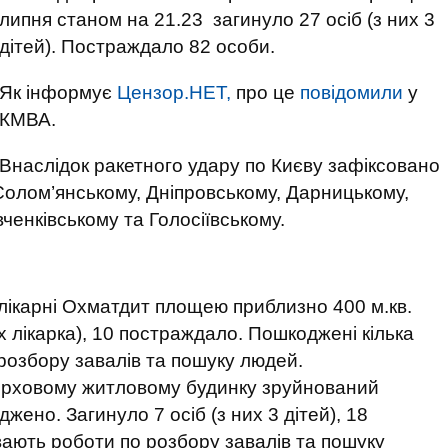
липня станом на 21.23 загинуло 27 осіб (з них 3
дітей). Постраждало 82 особи.
Як інформує
Цензор.НЕТ,
про це
повідомили
у
КМВА.
Внаслідок ракетного удару по Києву зафіксовано
Солом’янському, Дніпровському, Дарницькому,
енківському та Голосіївському.
 лікарні Охматдит площею приблизно 400 м.кв.
х лікарка), 10 постраждало. Пошкоджені кілька
 розбору завалів та пошуку людей.
оверховому житловому будинку зруйнований
джено. Загинуло 7 осіб (з них 3 дітей), 18
вають роботи по розбору завалів та пошуку