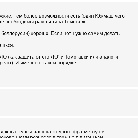
ружие. Тем более возможности есть (один Южмаш чего
же необходимы ракеты типа Томогавк.
 беллорусии) хорошо. Если нет, нужно самим делать.
ешься.
О (как защита от его ЯО) и Томогавки или аналоги
релы). И именно в таком порядке.
ід їхньої тушки членіна жодного фрагменту не
похованнями рознесло вітром на пів мацькви ...