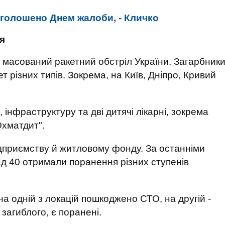
оголошено Днем жалоби, - Кличко
я
и масований ракетний обстріл України. Загарбник
 різних типів. Зокрема, на Київ, Дніпро, Кривий
 інфраструктуру та дві дитячі лікарні, зокрема
Охматдит".
дприємству й житловому фонду. За останніми
д 40 отримали поранення різних ступенів
на одній з локацій пошкоджено СТО, на другій -
загиблого, є поранені.