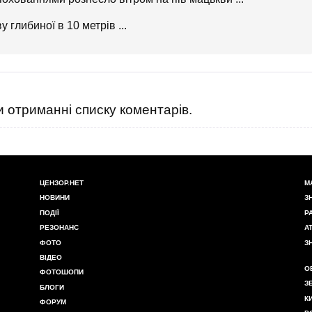
 глибиної в 10 метрів ...
 отриманні списку коментарів.
ЦЕНЗОР.НЕТ
М
НОВИНИ
З
ПОДІЇ
Р
РЕЗОНАНС
А
ФОТО
З
ВІДЕО
О
ФОТОШОПИ
З
БЛОГИ
К
ФОРУМ