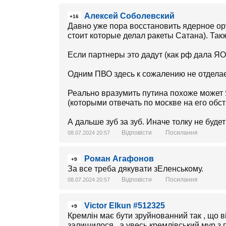
Алексей Соболевский
+16
Давно уже пора восстановить ядерное о
стоит которые делал ракеты Сатана). Так
Если партнеры это дадут (как рф дала ЯО
Одним ПВО здесь к сожалению не отдела
Реально вразумить путина похоже может Я
(которыми отвечать по москве на его обст
А дальше зуб за зуб. Иначе толку не будет
Відповісти
Посилання
08.07.2024 20:57
Роман Агафонов
+9
За все треба дякувати зЕленському.
Відповісти
Посилання
08.07.2024 20:57
Victor Elkun #512325
+9
Кремлін має бути зруйнованний так , що в
залишилося , а увесь кремлівський мур з 