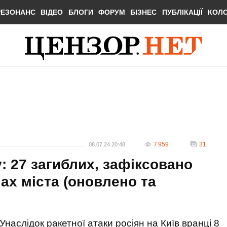
РЕЗОНАНС
ВІДЕО
БЛОГИ
ФОРУМ
БІЗНЕС
ПУБЛІКАЦІЇ
КОЛ
7 959
31
08.07.24 20:48
: 27 загиблих, зафіксовано
ах міста (оновлено та
Унаслідок ракетної атаки росіян на Київ вранці 8