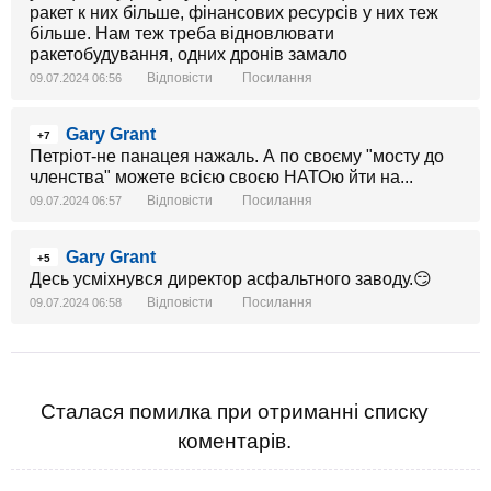
ракет к них більше, фінансових ресурсів у них теж
більше. Нам теж треба відновлювати
ракетобудування, одних дронів замало
Відповісти
Посилання
09.07.2024 06:56
Gary Grant
+7
Петріот-не панацея нажаль. А по своєму "мосту до
членства" можете всією своєю НАТОю йти на...
Відповісти
Посилання
09.07.2024 06:57
Gary Grant
+5
Десь усміхнувся директор асфальтного заводу.😏
Відповісти
Посилання
09.07.2024 06:58
Сталася помилка при отриманні списку
коментарів.