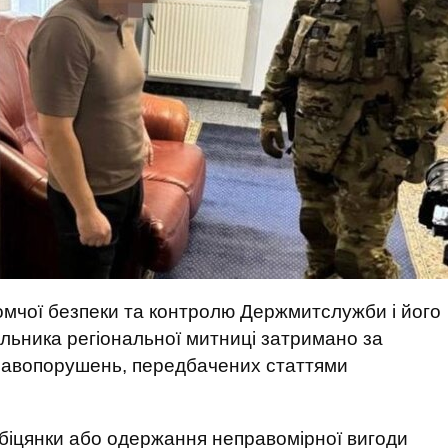
омчої безпеки та контролю Держмитслужби і його
альника регіональної митниці затримано за
правопорушень, передбачених статтями
, обіцянки або одержання неправомірної вигоди