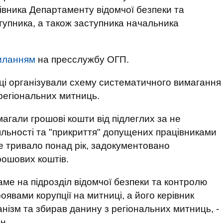
івника Департаменту відомчої безпеки та
упника, а також заступника начальника
иланням
на пресслужбу ОГП.
вці організували схему систематичного вимагання
 регіональних митниць.
агали грошові кошти від підлеглих за не
яльності та "прикриття" допущених працівниками
ке тривало понад рік, задокументовано
рошових коштів.
саме на підрозділ відомчої безпеки та контролю
оявами корупції на митниці, а його керівник
нізм та збирав данину з регіональних митниць, -
н.