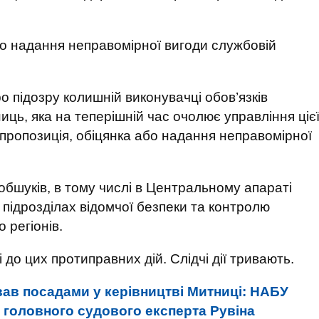
 або надання неправомірної вигоди службовій
о підозру колишній виконувачці обов’язків
ниць, яка на теперішній час очолює управління ціє
и (пропозиція, обіцянка або надання неправомірної
обшуків, в тому числі в Центральному апараті
підрозділах відомчої безпеки та контролю
 регіонів.
до цих протиправних дій. Слідчі дії тривають. ‎
вав посадами у керівництві Митниці: НАБУ
 головного судового експерта Рувіна