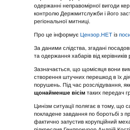
одержанні неправомірної вигоди кер
контролю Держмитслужби і його заст
регіональної митниці.
Про це інформує
Цензор.НЕТ
із
пос
За даними слідства, згадані посадо
та одержання хабарів від керівників
Зазначається, що щомісяця вони вим
створення штучних перешкод в їх ді
порушень. Під час розслідування, я
щонайменше вісім
таких передач г
Цинізм ситуації полягає в тому, що 
покладене завдання по боротьбі з пр
фактично запустив корупційний меха
підкреслив Генпрокурор Андрій Кості