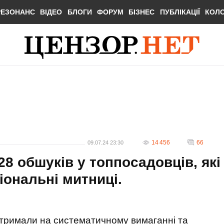
РЕЗОНАНС
ВІДЕО
БЛОГИ
ФОРУМ
БІЗНЕС
ПУБЛІКАЦІЇ
КОЛ
14 456
66
09.07.24 23:30
8 обшуків у топпосадовців, які
іональні митниці.
атримали на систематичному вимаганні та