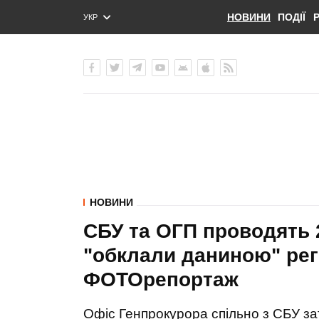
НОВИНИ
ПОДІЇ
УКР
ENG
РУС
НОВИНИ
СБУ та ОГП проводять 2
"обклали даниною" рег
ФОТОрепортаж
Офіс Генпрокурора спільно з СБУ з