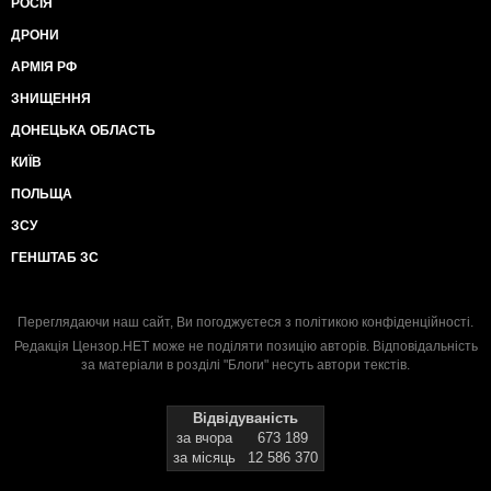
РОСІЯ
ДРОНИ
АРМІЯ РФ
ЗНИЩЕННЯ
ДОНЕЦЬКА ОБЛАСТЬ
КИЇВ
ПОЛЬЩА
ЗСУ
ГЕНШТАБ ЗС
Переглядаючи наш сайт, Ви погоджуєтеся з
політикою конфіденційності
.
Редакція Цензор.НЕТ може не поділяти позицію авторів. Відповідальність
за матеріали в розділі "Блоги" несуть автори текстів.
Відвідуваність
за вчора
673 189
за місяць
12 586 370