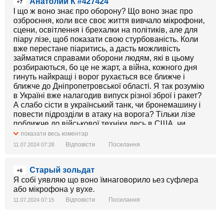
Анатолий К #427424
(дальнiсть 500 км), "Сапсанів" (дальність 50-480 км,
+7
"Нептунiв" (крилата ракета, дальність 280 км),
І що ж воно знає про оборону? Що воно знає про
"Вільхи-М" (ракетний комплекс, дальність до 130
озброєння, коли все своє життя вивчало мікрофони,
км.).
сцени, освітлення і брехалки на політиків, але для
- Зрив операцій по вагнерівцям і передача агресору
піару лізе, щоб показати свою стурбованість. Коли
единого свідка по збитому Боїнгу - Цемаха.
вже перестане піаритись, а дасть можливість
- Сотнi кримінальних справ бойовим генералам,
займатися справами оборони людям, які в цьому
бійцям ЗСУ політикам, які мали суттєвий вплив на
розбираються, бо це не жарт, а війна, кожного дня
мiжнародних партнерів.
гинуть найкращі і ворог рухається все ближче і
- Восени 2019 діючий Верховний
ближче до Дніпропетровської області. Я так розумію
Головнокомандувач проігнорував історичний саміт
в Україні вже налагодив випуск різної зброї і ракет?
НАТО в Лондоні. Тоді ми відводили повним ходом
А слабо сісти в український танк, чи бронемашину і
вiйська і вірили каналу 1+1 про те, що мир уже
повести підрозділи в атаку на ворога? Тільки лізе
наступив.
поближче до військової техніки десь в США, чи
- За тиждень до початку війни остання бригада
Німеччині. Навіть сідав в літак F-16 супер герой,
показати весь коментар
закінчила розмінування зі сторони Криму. Прибрані
правда також там за кордоном і після сотого
Відповісти
Посилання
11.07.2024 07:28
всі протитанкові загородження. Із-за цього за
попередження нічого не чіпати в салоні руками.
декілька годин взяли Херсон i Херсонську область i
Старый зольдат
Маріуполь у повну блокаду.
+6
- Ігнорування 28-ми повідомлень США про
Я собі уявляю що воно їмнаговорило ьез суфлера
вторгнення.
або мікрофона у вухе.
- Гроші на велике будівництво, а не на оборону. Вже
Відповісти
Посилання
11.07.2024 07:15
підраховано, що можна було встановити ППО у всіх
обласних центрах України, і не тільки.