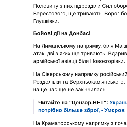
Половину з них підрозділи Сил обор
Берестового, ще тривають. Ворог бо
Глушківки.
Бойові дії на Донбасі
На Лиманському напрямку, біля Макії
атак, дві з яких ще тривають. Вдар
армійської авіації біля Новоєгорівки.
На Сіверському напрямку російськи
Роздолівки та Верхньокам’янського. 
на це час ще не закінчилась.
Читайте на "Цензор.НЕТ":
Україн
потрібно більше зброї, - Умєров
На Краматорському напрямку з почат