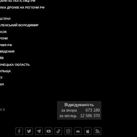
ДАРИ ПО ЛОГІСТИЦІ РФ
ТАКА ДРОНІВ НА РЕГІОНИ РФ
БСТРІЛ
ЕЛЕНСЬКИЙ ВОЛОДИМИР
ОСІЯ
РОНИ
РМІЯ РФ
НИЩЕННЯ
ИЇВ
ОНЕЦЬКА ОБЛАСТЬ
ОЛЬЩА
СУ
ША
Відвідуваність
и в
за вчора
673 189
за місяць
12 586 370