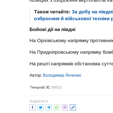
позиціях з озброєння вертольотів Ка
Також читайте:
За добу на півдн
озброєння й військової техніки 
Бойові дії на півдні
На Оріхівському напрямку противник 
На Придніпровському напрямку бомба
На решті напрямків обстановка суттє
Автор:
Володимир Янченко
Генштаб ЗС
(8853)
ПОДІЛИТИСЯ: