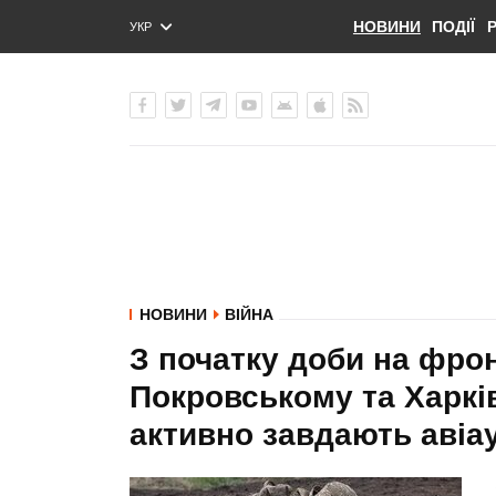
НОВИНИ
ПОДІЇ
УКР
ENG
РУС
НОВИНИ
ВІЙНА
З початку доби на фрон
Покровському та Харкі
активно завдають авіау