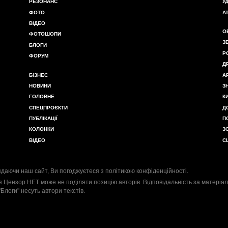
РЕЗОНАНС
У
ФОТО
А
ВІДЕО
О
ФОТОШОПИ
З
БЛОГИ
Р
ФОРУМ
Д
БІЗНЕС
А
НОВИНИ
З
ГОЛОВНЕ
К
СПЕЦПРОЄКТИ
Д
ПУБЛІКАЦІЇ
П
КОЛОНКИ
З
ВІДЕО
С
даючи наш сайт, Ви погоджуєтеся з
політикою конфіденційності
.
я Цензор.НЕТ може не поділяти позицію авторів. Відповідальність за матеріал
"Блоги" несуть автори текстів.