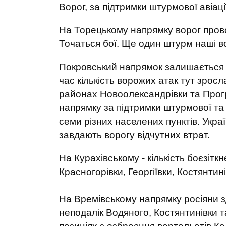
Ворог, за підтримки штурмової авіації
На Торецькому напрямку ворог прово
Точаться бої. Ще один штурм наші во
Покровський напрямок залишається на
час кількість ворожих атак тут зрос
районах Новоолександрівки та Прог
напрямку за підтримки штурмової та 
семи різних населених пунктів. Украї
завдають ворогу відчутних втрат.
На Курахівському - кількість боєзітк
Красногорівки, Георгіївки, Костянтин
На Времівському напрямку росіяни зд
неподалік Водяного, Костянтинівки 