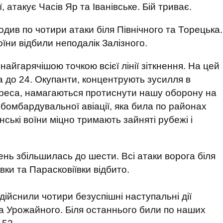
, атакує Часів Яр та Іванівське. Бій триває.
див по чотири атаки біля Північного та Торецька.
їни відбили неподалік Залізного.
йгарячішою точкою всієї лінії зіткнення. На цей
ла до 24. Окупанти, концентрують зусилля в
реса, намагаються протиснути нашу оборону на
бомбардувальної авіації, яка била по районах
нські воїни міцно тримають зайняті рубежі і
нень збільшилась до шести. Всі атаки ворога біля
івки та Парасковіївки відбито.
ійснили чотири безуспішні наступальні дії
та Урожайного. Біля останнього били по наших