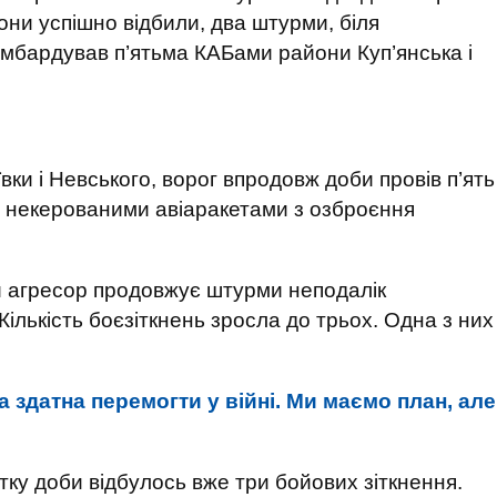
они успішно відбили, два штурми, біля
мбардував п’ятьма КАБами райони Куп’янська і
вки і Невського, ворог впродовж доби провів п’ять
ив некерованими авіаракетами з озброєння
й агресор продовжує штурми неподалік
Кількість боєзіткнень зросла до трьох. Одна з них
а здатна перемогти у війні. Ми маємо план, але
ку доби відбулось вже три бойових зіткнення.