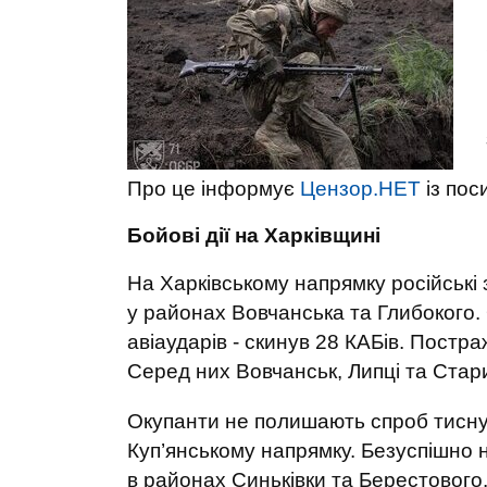
Про це інформує
Цензор.НЕТ
із по
Бойові дії на Харківщині
На Харківському напрямку російські 
у районах Вовчанська та Глибокого. 
авіаударів - скинув 28 КАБів. Постр
Серед них Вовчанськ, Липці та Стар
Окупанти не полишають спроб тиснут
Куп’янському напрямку. Безуспішно
в районах Синьківки та Берестового.