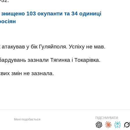
-52.
і знищено 103 окупанти та 34 одиниці
росіян
атакував у бік Гуляйполя. Успіху не мав.
рдувань зазнали Тягинка і Токарівка.
вих змін не зазнала.
ПІДСУМУВАТИ:
Мені подобається