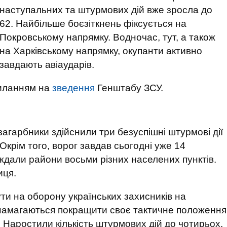
наступальних та штурмових дій вже зросла до
62. Найбільше боєзіткнень фіксується на
Покровському напрямку. Водночас, тут, а також
на Харківському напрямку, окупанти активно
завдають авіаударів.
силанням на
зведення
Генштабу ЗСУ.
загарбники здійснили три безуспішні штурмові дії
Окрім того, ворог завдав сьогодні уже 14
аждали райони восьми різних населених пунктів.
иця.
и на оборону українських захисників на
 намагаються покращити своє тактичне положення
 Наростили кількість штурмових дій до чотирьох.