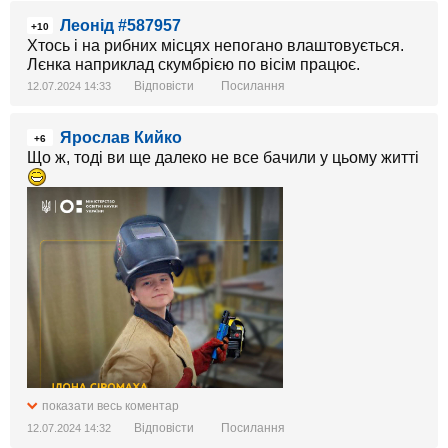
Леонід #587957
+10
Хтось і на рибних місцях непогано влаштовується.
Лєнка наприклад скумбрією по вісім працює.
Відповісти
Посилання
12.07.2024 14:33
Ярослав Кийко
+6
Що ж, тоді ви ще далеко не все бачили у цьому житті
показати весь коментар
Відповісти
Посилання
12.07.2024 14:32