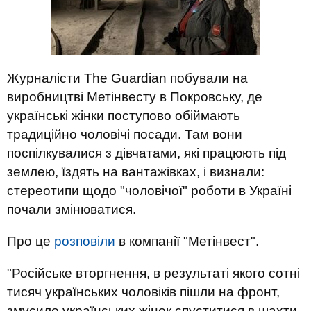
Журналісти The Guardian побували на
виробництві Метінвесту в Покровську, де
українські жінки поступово обіймають
традиційно чоловічі посади. Там вони
поспілкувалися з дівчатами, які працюють під
землею, їздять на вантажівках, і визнали:
стереотипи щодо "чоловічої" роботи в Україні
почали змінюватися.
Про це
розповіли
в компанії "Метінвест".
"Російське вторгнення, в результаті якого сотні
тисяч українських чоловіків пішли на фронт,
змусило українських жінок спуститися в шахти