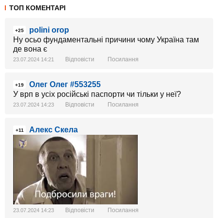
ТОП КОМЕНТАРІ
polini orop
+25
Ну осьо фундаментальні причини чому Україна там
де вона є
Відповісти
Посилання
23.07.2024 14:21
Олег Олег #553255
+19
У врп в усіх російські паспорти чи тільки у неї?
Відповісти
Посилання
23.07.2024 14:23
Алекс Скела
+11
Відповісти
Посилання
23.07.2024 14:23