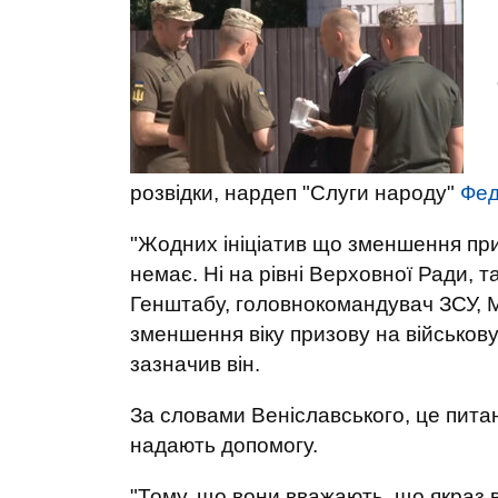
розвідки, нардеп "Слуги народу"
Фед
"Жодних ініціатив що зменшення приз
немає. Ні на рівні Верховної Ради, 
Генштабу, головнокомандувач ЗСУ, М
зменшення віку призову на військову 
зазначив він.
За словами Веніславського, це питан
надають допомогу.
"Тому, що вони вважають, що якраз 