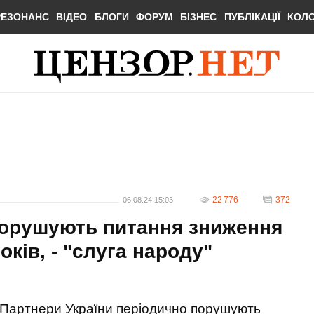
РЕЗОНАНС
ВІДЕО
БЛОГИ
ФОРУМ
БІЗНЕС
ПУБЛІКАЦІЇ
КОЛ
22 776
372
06.08.24 15:03
порушують питання зниження
оків, - "слуга народу"
Партнери України періодично порушують