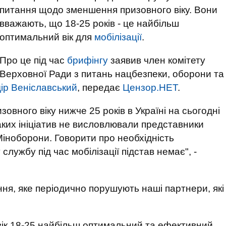
питання щодо зменшення призовного віку. Вони
вважають, що 18-25 років - це найбільш
оптимальний вік для
мобілізації
.
Про це під час
брифінгу
заявив член комітету
Верховної Ради з питань нацбезпеки, оборони та
ір Веніславський
, передає
Цензор.НЕТ
.
овного віку нижче 25 років в Україні на сьогодні
таких ініціатив не висловлювали представники
іноборони. Говорити про необхідність
службу під час мобілізації підстав немає", -
ня, яке періодично порушують наші партнери, які
вік 18-25 найбільш оптимальний та ефективний