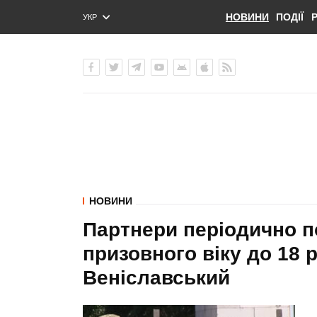
НОВИНИ
ПОДІЇ
УКР
ENG
РУС
НОВИНИ
Партнери періодично 
призовного віку до 18 р
Веніславський