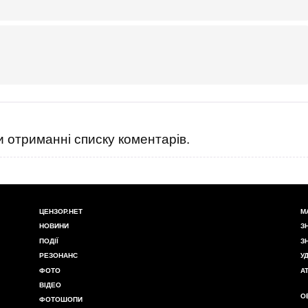
 отриманні списку коментарів.
ЦЕНЗОР.НЕТ
М
НОВИНИ
З
ПОДІЇ
З
РЕЗОНАНС
У
ФОТО
А
ВІДЕО
О
ФОТОШОПИ