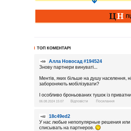
ТОП КОМЕНТАРІ
Алла Новосад #194524
+59
Знову партнери винуваті...
Ментів, яких більше на душу населення, ні
забороняють мобілізувати?
І особливо броньованих тушок із приватни
Відповісти
Посилання
06.08.2024 15:07
18c49ed2
+42
У нас любые непопулярные решения или 
списывать на партнеров.