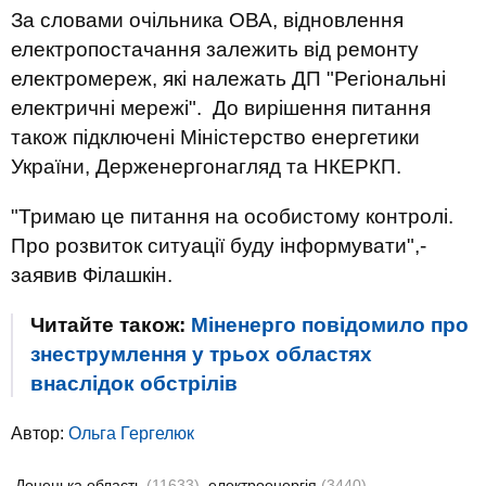
За словами очільника ОВА, відновлення
електропостачання залежить від ремонту
електромереж, які належать ДП "Регіональні
електричні мережі". До вирішення питання
також підключені Міністерство енергетики
України, Держенергонагляд та НКЕРКП.
"Тримаю це питання на особистому контролі.
Про розвиток ситуації буду інформувати",-
заявив Філашкін.
Читайте також:
Міненерго повідомило про
знеструмлення у трьох областях
внаслідок обстрілів
Автор:
Ольга Гергелюк
Донецька область
(11633)
електроенергія
(3440)