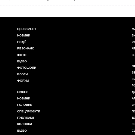
ЦЕНЗОР.НЕТ
М
НОВИНИ
З
ПОДІЇ
Р
РЕЗОНАНС
А
ФОТО
З
ВІДЕО
О
ФОТОШОПИ
З
БЛОГИ
К
ФОРУМ
Р
БІЗНЕС
Д
НОВИНИ
А
ГОЛОВНЕ
З
СПЕЦПРОЄКТИ
П
ПУБЛІКАЦІЇ
Д
КОЛОНКИ
Г
ВІДЕО
С