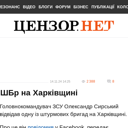
РЕЗОНАНС
ВІДЕО
БЛОГИ
ФОРУМ
БІЗНЕС
ПУБЛІКАЦІЇ
КОЛ
2 388
8
14.11.24 14:25
ОШБр на Харківщині
Головнокомандувач ЗСУ Олександр Сирський
відвідав одну із штурмових бригад на Харківщині.
Про це він
повідомив
у Facebook, передає