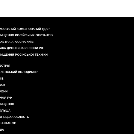
АСОВАНИЙ КОМБІНОВАНИЙ УДАР
НИЩЕННЯ РОСІЙСЬКИХ ОКУПАНТІВ
АКЕТНА АТАКА НА КИЇВ
ТАКА ДРОНІВ НА РЕГІОНИ РФ
НИЩЕННЯ РОСІЙСЬКОЇ ТЕХНІКИ
БСТРІЛ
ЕЛЕНСЬКИЙ ВОЛОДИМИР
ИЇВ
ОСІЯ
РОНИ
РМІЯ РФ
НИЩЕННЯ
ОЛЬЩА
ОНЕЦЬКА ОБЛАСТЬ
ЕНШТАБ ЗС
ША