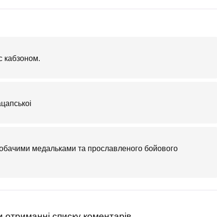
с кабзоном.
ацапськоі
 собачими медальками та прославленого бойового
 отриманні списку коментарів.