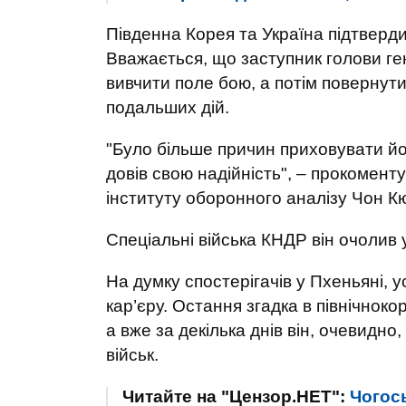
Південна Корея та Україна підтверди
Вважається, що заступник голови ге
вивчити поле бою, а потім повернут
подальших дій.
"Було більше причин приховувати йог
довів свою надійність", – прокомент
інституту оборонного аналізу Чон К
Спеціальні війська КНДР він очолив у
На думку спостерігачів у Пхеньяні, 
кар’єру. Остання згадка в північнок
а вже за декілька днів він, очевидно
військ.
Читайте на "Цензор.НЕТ":
Чогось