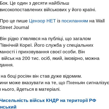
Бок. Це один з десяти найбільш
високопоставлених військових у його країні.
Про це пише
Цензор НЕТ
із
посиланням
на Wall
Street Journal
Він рідко з'являвся на публіці, що загалом
Північній Кореї. Його служба у спеціальних
ності і приховування своєї особи. Він
ійськ на 200 тис. осіб, який, імовірно, можна
дання.
 на боці росіян він став дуже відомим.
чини може вказувати на те, що Пхеньян сигналізу
я нього, йдеться в матеріалі.
Чисельність військ КНДР на території РФ
енський