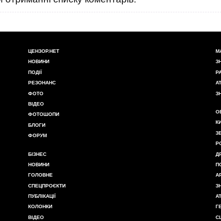
ЦЕНЗОР.НЕТ
М
НОВИНИ
З
ПОДІЇ
Р
РЕЗОНАНС
А
ФОТО
З
ВІДЕО
О
ФОТОШОПИ
К
БЛОГИ
З
ФОРУМ
Р
БІЗНЕС
Д
НОВИНИ
П
ГОЛОВНЕ
А
СПЕЦПРОЄКТИ
З
ПУБЛІКАЦІЇ
А
КОЛОНКИ
Г
ВІДЕО
С