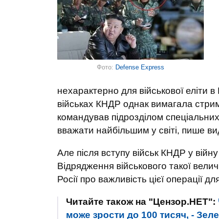
Фото:
Defense Express
нехарактерно для військової еліти в 
військах КНДР однак вимагала стрима
командував підрозділом спеціальних в
вважати найбільшим у світі, пише ви
Але після вступу військ КНДР у війну
Відрядження військового такої вели
Росії про важливість цієї операції дл
Читайте також на "Цензор.НЕТ":
може зрости до 100 тисяч, - Зел