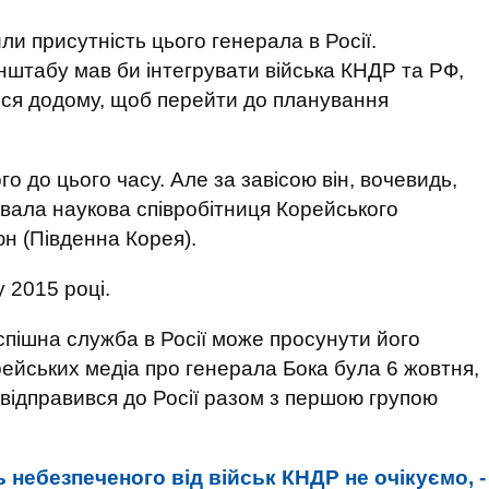
ли присутність цього генерала в Росії.
нштабу мав би інтегрувати війська КНДР та РФ,
ися додому, щоб перейти до планування
о до цього часу. Але за завісою він, вочевидь,
увала наукова співробітниця Корейського
юн (Південна Корея).
 2015 році.
успішна служба в Росії може просунути його
орейських медіа про генерала Бока була 6 жовтня,
, відправився до Росії разом з першою групою
 небезпеченого від військ КНДР не очікуємо, -