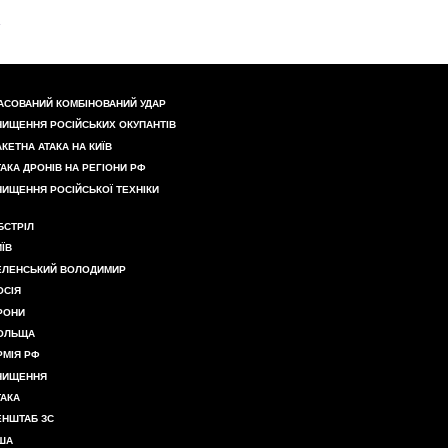
АСОВАНИЙ КОМБІНОВАНИЙ УДАР
НИЩЕННЯ РОСІЙСЬКИХ ОКУПАНТІВ
АКЕТНА АТАКА НА КИЇВ
ТАКА ДРОНІВ НА РЕГІОНИ РФ
НИЩЕННЯ РОСІЙСЬКОЇ ТЕХНІКИ
БСТРІЛ
ИЇВ
ЕЛЕНСЬКИЙ ВОЛОДИМИР
ОСІЯ
РОНИ
ОЛЬЩА
РМІЯ РФ
НИЩЕННЯ
ТАКА
ЕНШТАБ ЗС
ША