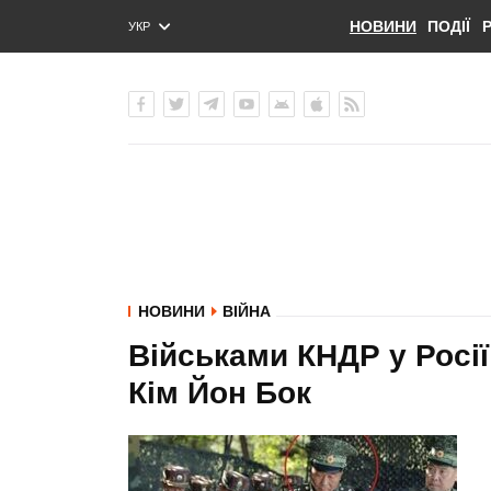
НОВИНИ
ПОДІЇ
УКР
ENG
РУС
НОВИНИ
ВІЙНА
Військами КНДР у Росі
Кім Йон Бок