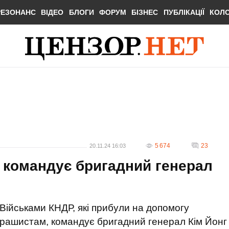
РЕЗОНАНС
ВІДЕО
БЛОГИ
ФОРУМ
БІЗНЕС
ПУБЛІКАЦІЇ
КОЛ
5 674
23
20.11.24 16:03
ї командує бригадний генерал
Військами КНДР, які прибули на допомогу
рашистам, командує бригадний генерал Кім Йонг