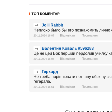
ТОП КОМЕНТАРІ
Jolli Rabbit
+9
Неплохо было бы его познакомить лично 
Відповісти
Посилання
20.11.2024 16:07
Валентин Коваль #596283
+9
Це не цеи Бок першии пердолив училку к
Відповісти
Посилання
20.11.2024 16:08
Герхард
+7
Не треба порівнювати потішну обізяну з
гегерала.
Відповісти
Посилання
20.11.2024 16:51
Сталася помилка при