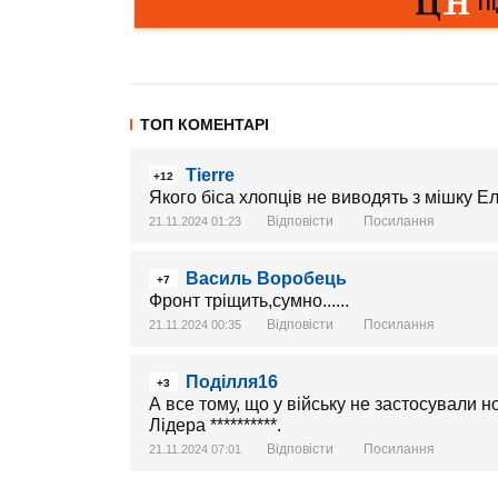
ТОП КОМЕНТАРІ
Tierre
+12
Якого біса хлопців не виводять з мішку Елі
Відповісти
Посилання
21.11.2024 01:23
Василь Воробець
+7
Фронт тріщить,сумно......
Відповісти
Посилання
21.11.2024 00:35
Поділля16
+3
А все тому, що у війську не застосували н
Лідера **********.
Відповісти
Посилання
21.11.2024 07:01