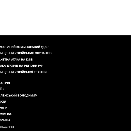
АСОВАНИЙ КОМБІНОВАНИЙ УДАР
НИЩЕННЯ РОСІЙСЬКИХ ОКУПАНТІВ
АКЕТНА АТАКА НА КИЇВ
ТАКА ДРОНІВ НА РЕГІОНИ РФ
НИЩЕННЯ РОСІЙСЬКОЇ ТЕХНІКИ
БСТРІЛ
ИЇВ
ЕЛЕНСЬКИЙ ВОЛОДИМИР
ОСІЯ
РОНИ
РМІЯ РФ
ОЛЬЩА
НИЩЕННЯ