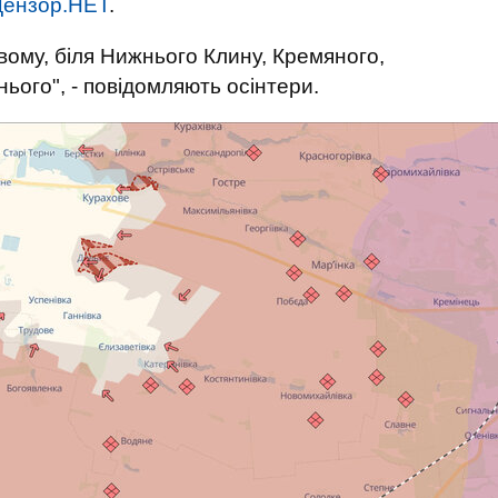
ензор.НЕТ
.
вому, біля Нижнього Клину, Кремяного,
ього", - повідомляють осінтери.