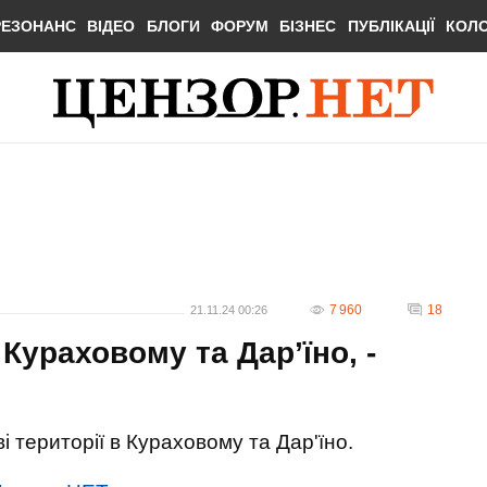
РЕЗОНАНС
ВІДЕО
БЛОГИ
ФОРУМ
БІЗНЕС
ПУБЛІКАЦІЇ
КОЛ
7 960
18
21.11.24 00:26
Кураховому та Дар’їно, -
ві території в Кураховому та Дар'їно.