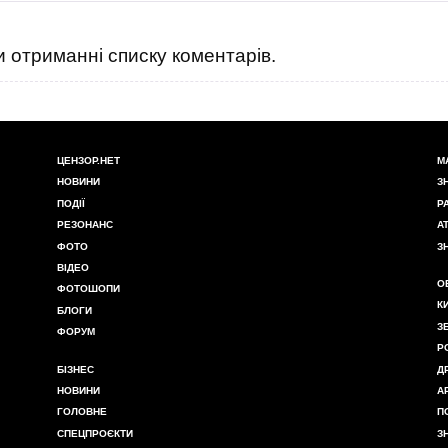
 отриманні списку коментарів.
ЦЕНЗОР.НЕТ
М
НОВИНИ
З
ПОДІЇ
Р
РЕЗОНАНС
А
ФОТО
З
ВІДЕО
О
ФОТОШОПИ
К
БЛОГИ
З
ФОРУМ
Р
БІЗНЕС
Д
НОВИНИ
А
ГОЛОВНЕ
П
СПЕЦПРОЄКТИ
З