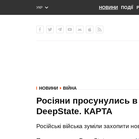
НОВИНИ
ПОДІЇ
УКР
ENG
РУС
НОВИНИ
ВІЙНА
Росіяни просунулись в 
DeepState. КАРТА
Російські війська зуміли захопити но