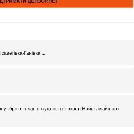
саветівка-Ганівка....
ову зброю - план потужності і стікості Найвєлічайшого