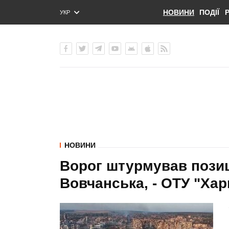
НОВИНИ
ПОДІЇ
УКР
ENG
РУС
НОВИНИ
Ворог штурмував позиці
Вовчанська, - ОТУ "Хар