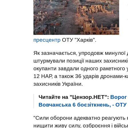
пресцентр
ОТУ "Харків".
Як зазначається, упродовж минулої д
штурмували позиції наших захисникі
окупанти завдали одного ракетного у
12 НАР, а також 36 ударів дронами-к
захисників України.
Читайте на "Цензор.НЕТ":
Ворог 
Вовчанська 6 боєзіткнень, - ОТУ
"Сили оборони адекватно реагують 
нищити живу силу, озброєння і військ