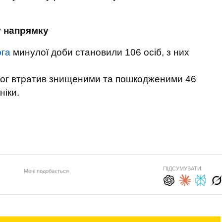
у напрямку
ога
минулої доби становили 106 осіб, з них
рог втратив знищеними та пошкодженими 46
ніки.
ПІДСУМУВАТИ:
Мені подобається