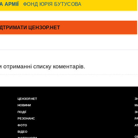
 отриманні списку коментарів.
ЦЕНЗОР.НЕТ
З
НОВИНИ
М
ПОДІЇ
З
РЕЗОНАНС
Р
ФОТО
А
ВІДЕО
О