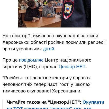
На території тимчасово окупованої частини
Херсонської області росіяни посилили репресії
проти українських
дітей
.
Про це
повідомляє
Центр національного
спротиву (ЦНС), передає
Цензор.НЕТ
.
"Російські так звані інстектори у справах
неповнолітніх тепер часті гості у школах
тимчасово окупованої Херсонщини.
Читайте також на "Цензор.НЕТ":
Окупанти
на ТОТ закликали "здавати" тих, хто