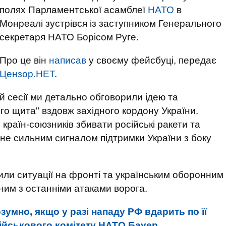
полях Парламентської асамблеї
НАТО
в
Монреалі зустрівся із заступником Генерального
секретаря НАТО Борісом Руге.
Про це він
написав
у своєму фейсбуці, передає
Цензор.НЕТ
.
й сесії ми детально обговорили ідею та
го щита" вздовж західного кордону України.
країн-союзників збивати російські ракети та
не сильним сигналом підтримки України з боку
или ситуації на фронті та українським оборонним
ним з останніми атаками ворога.
умно, якщо у разі нападу РФ вдарить по її
Військового комітету НАТО Бауер