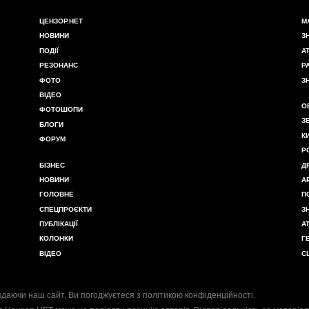
ЦЕНЗОР.НЕТ
М
НОВИНИ
З
ПОДІЇ
А
РЕЗОНАНС
Р
ФОТО
З
ВІДЕО
О
ФОТОШОПИ
З
БЛОГИ
К
ФОРУМ
Р
БІЗНЕС
Д
НОВИНИ
А
ГОЛОВНЕ
П
СПЕЦПРОЄКТИ
З
ПУБЛІКАЦІЇ
А
КОЛОНКИ
Г
ВІДЕО
С
даючи наш сайт, Ви погоджуєтеся з
політикою конфіденційності
.