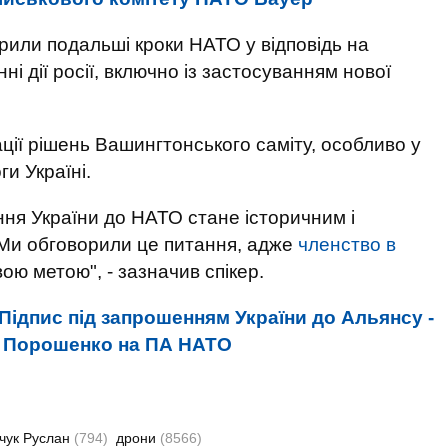
орили подальші кроки НАТО у відповідь на
ні дії росії, включно із застосуванням нової
ції рішень Вашингтонського саміту, особливо у
и Україні.
ня України до НАТО стане історичним і
Ми обговорили це питання, адже
членство в
ю метою", - зазначив спікер.
Підпис під запрошенням України до Альянсу -
 - Порошенко на ПА НАТО
чук Руслан
(794)
дрони
(8566)