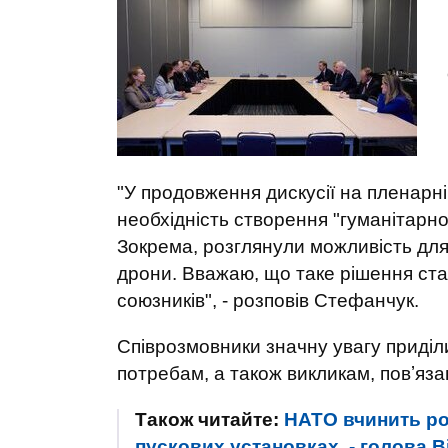
"У продовження дискусії на пленарні
необхідність створення "гуманітарно
Зокрема, розглянули можливість для 
дрони. Вважаю, що таке рішення ста
союзників", - розповів Стефанчук.
Співрозмовники значну увагу приділ
потребам, а також викликам, повʼяза
Також читайте:
НАТО вчинить роз
пускових установках, - голова 