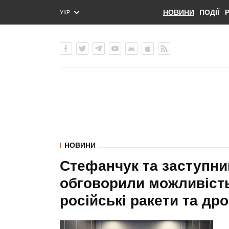
НОВИНИ
ПОДІЇ
УКР
ENG
РУС
НОВИНИ
Стефанчук та заступни
обговорили можливість
російські ракети та др