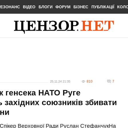
РЕЗОНАНС
ВІДЕО
БЛОГИ
ФОРУМ
БІЗНЕС
ПУБЛІКАЦІЇ
КОЛ
810
7
25.11.24 21:35
к генсека НАТО Руге
 західних союзників збивати
они
Спікер Верховної Ради Руслан СтефанчукНа