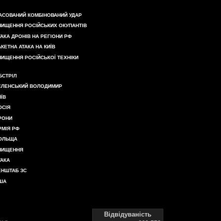
АСОВАНИЙ КОМБІНОВАНИЙ УДАР
НИЩЕННЯ РОСІЙСЬКИХ ОКУПАНТІВ
ТАКА ДРОНІВ НА РЕГІОНИ РФ
АКЕТНА АТАКА НА КИЇВ
НИЩЕННЯ РОСІЙСЬКОЇ ТЕХНІКИ
БСТРІЛ
ЕЛЕНСЬКИЙ ВОЛОДИМИР
ИЇВ
ОСІЯ
РОНИ
РМІЯ РФ
ОЛЬЩА
НИЩЕННЯ
ТАКА
ЕНШТАБ ЗС
ША
Відвідуваність