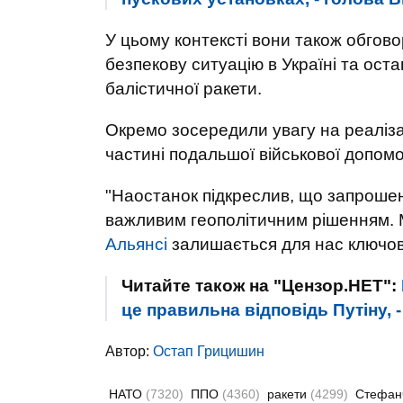
У цьому контексті вони також обгов
безпекову ситуацію в Україні та остан
балістичної ракети.
Окремо зосередили увагу на реаліза
частині подальшої військової допомог
"Наостанок підкреслив, що запрошен
важливим геополітичним рішенням. 
Альянсі
залишається для нас ключово
Читайте також на "Цензор.НЕТ":
це правильна відповідь Путіну,
Автор:
Остап Грицишин
НАТО
(7320)
ППО
(4360)
ракети
(4299)
Стефан