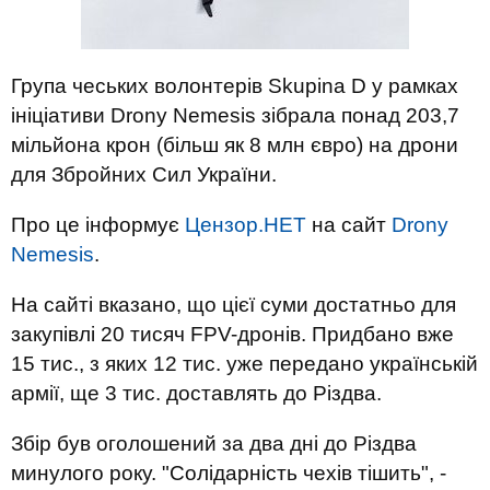
Група чеських волонтерів Skupina D у рамках
ініціативи Drony Nemesis зібрала понад 203,7
мільйона крон (більш як 8 млн євро) на дрони
для Збройних Сил України.
Про це інформує
Цензор.НЕТ
на сайт
Drony
Nemesis
.
На сайті вказано, що цієї суми достатньо для
закупівлі 20 тисяч FPV-дронів. Придбано вже
15 тис., з яких 12 тис. уже передано українській
армії, ще 3 тис. доставлять до Різдва.
Збір був оголошений за два дні до Різдва
минулого року. "Солідарність чехів тішить", -