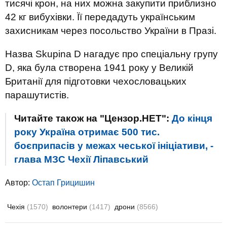
тисячі крон, на них можна закупити приблизно
42 кг вибухівки. Її передадуть українським
захисникам через посольство України в Празі.
Назва Skupina D нагадує про спеціальну групу
D, яка була створена 1941 року у Великій
Британії для підготовки чехословацьких
парашутистів.
Читайте також на "Цензор.НЕТ":
До кінця
року Україна отримає 500 тис.
боєприпасів у межах чеської ініціативи, -
глава МЗС Чехії Ліпавський
Автор:
Остап Грицишин
Чехія
(1570)
волонтери
(1417)
дрони
(8566)