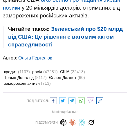
позики
у 20 мільярдів доларів, отриманих від
заморожених російських активів.
Читайте також:
Зеленський про $20 млрд
від США: Це рішення є вагомим актом
справедливості
Автор:
Ольга Гергелюк
кредит
(1137)
росія
(47281)
США
(22413)
Трамп Дональд
(8117)
Єллен Джанет
(60)
заморожені активи
(713)
ПОДІЛИТИСЯ:
Мені подобається
ПІДСУМУВАТИ: