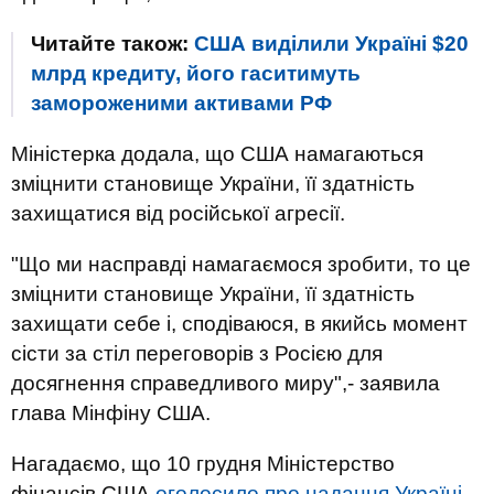
Читайте також:
США виділили Україні $20
млрд кредиту, його гаситимуть
замороженими активами РФ
Міністерка додала, що США намагаються
зміцнити становище України, її здатність
захищатися від російської агресії.
"Що ми насправді намагаємося зробити, то це
зміцнити становище України, її здатність
захищати себе і, сподіваюся, в якийсь момент
сісти за стіл переговорів з Росією для
досягнення справедливого миру",- заявила
глава Мінфіну США.
Нагадаємо, що 10 грудня Міністерство
фінансів США
оголосило про надання Україні