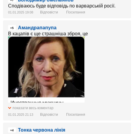
+7
Сподіваюсь буде відповідь по варварській росії.
Відповісти
Посилання
01.01.2025 19:08
Амандрапапупа
+5
В кацапів є ще страшніша зброя, це
показати весь коментар
Відповісти
Посилання
01.01.2025 21:13
Тонка червона лінія
+4