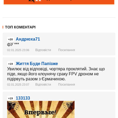
ТОП КОМЕНТАРІ
Андрюха71
+20
фУ ***
Відповісти
Посилання
02.01.2025 23:06
Життя Буде Папізже
+19
Увилює від відповіді, чортяра проклятий. Знає що
піде, якщо його клоунячу сраку FPV дроном не
підірвуть разом з Єрмачихою.
Відповісти
Посилання
02.01.2025 23:07
133133
+19