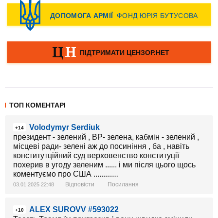
ТОП КОМЕНТАРІ
Volodymyr Serdiuk
+14
президент - зелений , ВР- зелена, кабмін - зелений ,
місцеві ради- зелені аж до посиніння , ба , навіть
конститутційний суд верховенство конституції
похерив в угоду зеленим ...... і ми після цього щось
коментуємо про США .............
Відповісти
Посилання
03.01.2025 22:48
ALEX SUROVV #593022
+10