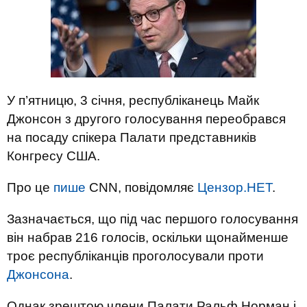
У п’ятницю, 3 січня, республіканець Майк
Джонсон з другого голосування переобрався
на посаду спікера Палати представників
Конгресу США.
Про це
пише
CNN, повідомляє
Цензор.НЕТ
.
Зазначається, що під час першого голосування
він набрав 216 голосів, оскільки щонайменше
троє республіканців проголосували проти
Джонсона
.
Однак зрештою члени Палати Ральф Норман і