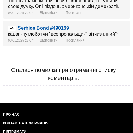
Тоєсть Трамп їм пригрозив і вони швидко змінили
свою думку. От і піздець американській демократії.
Відповісти
Посилання
03.01.2025 22:07
Serhios Bond #490169
+5
кацап-путлобот,чи "всепропальщик" вітчизняний?
Відповісти
Посилання
03.01.2025 22:07
Сталася помилка при отриманні списку
коментарів.
ПРО НАС
КОНТАКТНА ІНФОРМАЦІЯ
ПІДТРИМАТИ