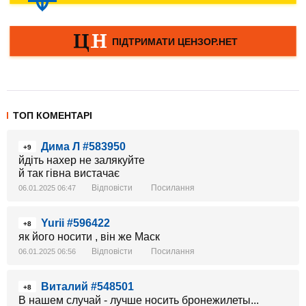
ТОП КОМЕНТАРІ
Дима Л #583950
+9
йдіть нахер не залякуйте
й так гівна вистачає
Відповісти
Посилання
06.01.2025 06:47
Yurii #596422
+8
як його носити , він же Маск
Відповісти
Посилання
06.01.2025 06:56
Виталий #548501
+8
В нашем случай - лучше носить бронежилеты...