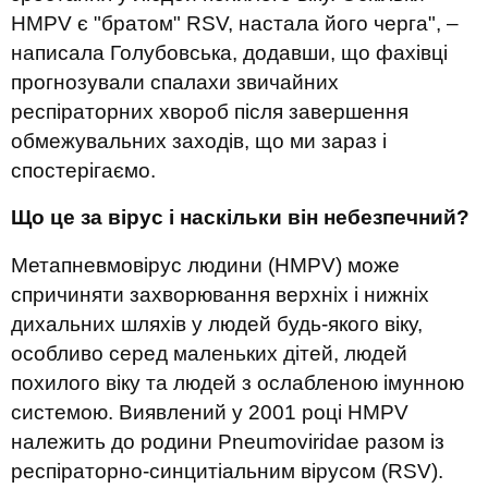
HMPV є "братом" RSV, настала його черга", –
написала Голубовська, додавши, що фахівці
прогнозували спалахи звичайних
респіраторних хвороб після завершення
обмежувальних заходів, щo ми зараз і
спостерігаємо.
Що це за вірус і наскільки він небезпечний?
Метапневмовірус людини (HMPV) може
спричиняти захворювання верхніх і нижніх
дихальних шляхів у людей будь-якого віку,
особливо серед маленьких дітей, людей
похилого віку та людей з ослабленою імунною
системою. Виявлений у 2001 році HMPV
належить до родини Pneumoviridae разом із
респіраторно-синцитіальним вірусом (RSV).