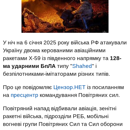
У ніч на 6 січня 2025 року війська РФ атакували
Україну двома керованими авіаційними
ракетами Х-59 із південного напрямку та
128-
ма ударними БпЛА
типу "
Shahed
" і
безпілотниками-імітаторами різних типів.
Про це повідомляє
Цензор.НЕТ
із посиланням
на
пресцентр
командування Повітряних сил.
Повітряний напад відбивали авіація, зенітні
ракетні війська, підрозділи РЕБ, мобільні
вогневі групи Повітряних Сил та Сил оборони