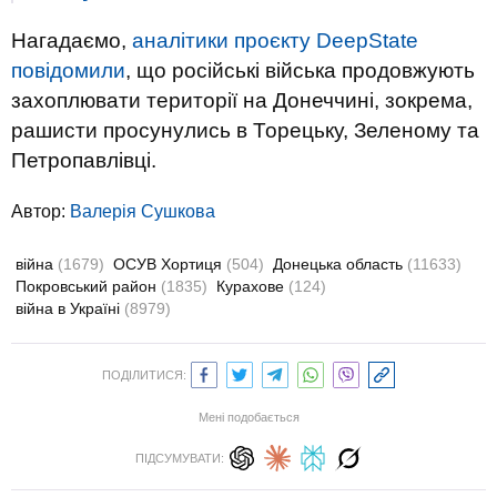
Нагадаємо,
аналітики проєкту DeepState
повідомили
, що російські війська продовжують
захоплювати території на Донеччині, зокрема,
рашисти просунулись в Торецьку, Зеленому та
Петропавлівці.
Автор:
Валерiя Сушкова
війна
(1679)
ОСУВ Хортиця
(504)
Донецька область
(11633)
Покровський район
(1835)
Курахове
(124)
війна в Україні
(8979)
ПОДІЛИТИСЯ:
Мені подобається
ПІДСУМУВАТИ: