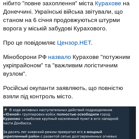
нібито "повне захоплення" міста
Курахове
на
Донеччині. Українські війська звітували, що
станом на 6 січня продовжуються штурми
ворога у міській забудові Курахового.
Про це повідомляє
Цензор.НЕТ
.
Міноборони РФ
назвало
Курахове "потужним
укріпрайоном" та "важливим логістичним
вузлом".
Російські окупанти заявляють, що повністю
взяли під контроль місто.