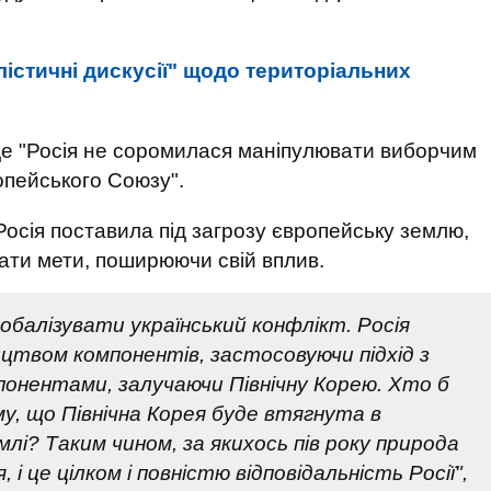
лістичні дискусії" щодо територіальних
 де "Росія не соромилася маніпулювати виборчим
опейського Союзу".
Росія поставила під загрозу європейську землю,
ати мети, поширюючи свій вплив.
обалізувати український конфлікт. Росія
ицтвом компонентів, застосовуючи підхід з
онентами, залучаючи Північну Корею. Хто б
у, що Північна Корея буде втягнута в
млі? Таким чином, за якихось пів року природа
 і це цілком і повністю відповідальність Росії",