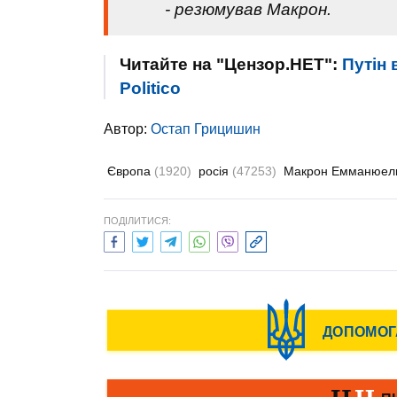
- резюмував Макрон.
Читайте на "Цензор.НЕТ":
Путін 
Politicо
Автор:
Остап Грицишин
Європа
(1920)
росія
(47253)
Макрон Емманюе
ПОДІЛИТИСЯ: