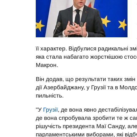
її характер. Відбулися радикальні змі
яка стала набагато жорсткішою стосо
Макрон.
Він додав, що результати таких змін 
дії Азербайджану, у Грузії та в Молд
пильність.
"У
Грузії
, де вона явно дестабілізув
де вона спробувала зробити те ж саме
рішучість президента Маї Санду, ал
парламентськими виборами, які відбуд