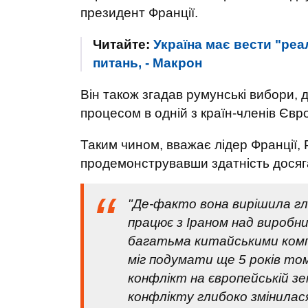
президент Франції.
Читайте:
Україна має вести "реа
питань, - Макрон
Він також згадав румунські вибори,
процесом в одній з країн-членів Євр
Таким чином, вважає лідер Франції, 
продемонструвавши здатність досяг
"Де-факто вона вирішила гл
працює з Іраном над виробн
багатьма китайськими комп
міг подумати ще 5 років том
конфлікт на європейській зе
конфлікту глибоко змінилася,