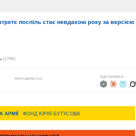
втретє поспіль стає невдахою року за версією
ль
(1786)
ПІДСУМУВАТИ:
Мені подобається