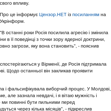
свого впливу.
Про це інформує
Цензор.НЕТ
із
посиланням
на
Укрінформ.
"В останні роки Росія посилила агресію і змінила
ни в її поведінці з точки зору ядерної доктрини,
вно загрози, яку вона становить", - пояснив
спостерігаються у Вірменії, де Росія підтримала
ові. Щодо останньої він закликав проявити
ала і фальсифікувала виборчий процес. У Молдові,
, але зазнала невдачі, і я вітаю мужність і
е ми повинні бути пильними перед
уться через кілька місяців", - підкреслив