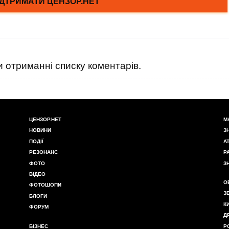
 отриманні списку коментарів.
ЦЕНЗОР.НЕТ
М
НОВИНИ
З
ПОДІЇ
А
РЕЗОНАНС
Р
ФОТО
З
ВІДЕО
О
ФОТОШОПИ
З
БЛОГИ
К
ФОРУМ
Д
БІЗНЕС
Р