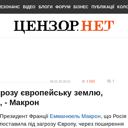
РЕЗОНАНС
ВІДЕО
БЛОГИ
ФОРУМ
БІЗНЕС
ПУБЛІКАЦІЇ
КОЛ
1 565
7
06.01.25 20:21
грозу європейську землю,
 - Макрон
Президент Франції
Емманюель Макрон
, що Росія
поставила під загрозу Європу, через поширення