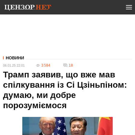
НОВИНИ
3 584
18
06.01.25 22:01
Трамп заявив, що вже мав
спілкування із Сі Цзіньпіном:
думаю, ми добре
порозуміємося