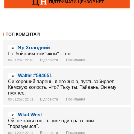
ТОП КОМЕНТАРІ
Яр Холодний
+4
І з "бойовим хом"яком" - теж...
Відповісти
Посилання
06.01.2025 22:10
Walter #584651
+4
Си хороший парень, я его знаю, пусть забирает
Кемскую волость. Что? Тьху ты. Тайвань. Он ему
нужнее.
Відповісти
Посилання
06.01.2025 22:31
Wlad West
+2
Ой, не кажи гоп, ты уже один раз с ним
"поразумися".
Відповісти
Посилання
06.01.2025 22:04