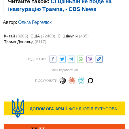
Читайте також:
Сі Цзіньпін не поїде на
інавгурацію Трампа, - CBS News
Автор:
Ольга Гергелюк
Китай
(3265)
США
(22409)
Сі Цзіньпін
(435)
Трамп Дональд
(8117)
ПОДІЛИТИСЯ:
Мені подобається
ПІДСУМУВАТИ: