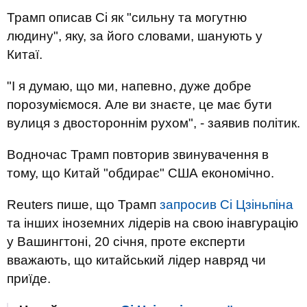
Трамп описав Сі як "сильну та могутню
людину", яку, за його словами, шанують у
Китаї.
"І я думаю, що ми, напевно, дуже добре
порозуміємося. Але ви знаєте, це має бути
вулиця з двостороннім рухом", - заявив політик.
Водночас Трамп повторив звинувачення в
тому, що Китай "обдирає" США економічно.
Reuters пише, що Трамп
запросив Сі Цзіньпіна
та інших іноземних лідерів на свою інавгурацію
у Вашингтоні, 20 січня, проте експерти
вважають, що китайський лідер навряд чи
приїде.