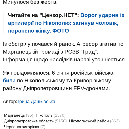
Минулося без жертв.
Читайте на "Цензор.НЕТ":
Ворог ударив із
артилерії по Нікополю: загинув чоловік,
поранено жінку. ФОТО
Із обстрілу почався й ранок. Агресор вгатив по
Марганецькій громаді з РСЗВ "Град".
Інформація щодо наслідків наразі уточнюється.
Як повідомлялося, 6 січня російські війська
били
по Нікопольському та Криворізькому
району Дніпропетровщини FPV-дронами.
Автор:
Ірина Дашківська
Марганець
(95)
Нікополь
(1570)
Дніпропетровська область
(5156)
Нікопольський район
(862)
Червоногригорівка
(7)