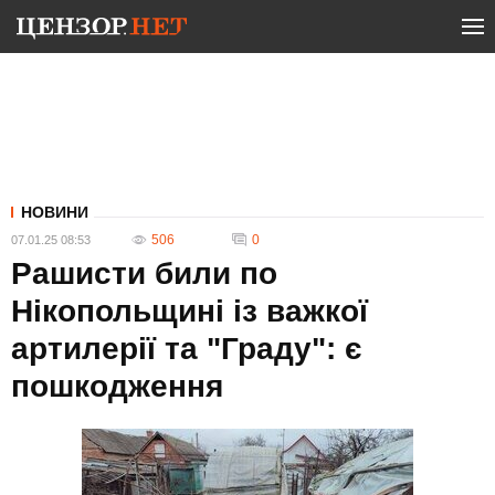
НОВИНИ
506
0
07.01.25 08:53
Рашисти били по
Нікопольщині із важкої
артилерії та "Граду": є
пошкодження