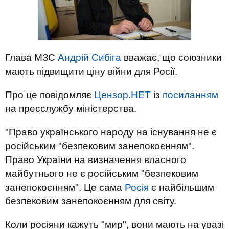
Глава МЗС
Андрій Сибіга
вважає, що союзники
мають підвищити ціну війни для Росії.
Про це повідомляє
Цензор.НЕТ
із
посиланням
на пресслужбу міністерства.
"Право українського народу на існування не є
російським "безпековим занепокоєнням".
Право України на визначення власного
майбутнього не є російським "безпековим
занепокоєнням". Це сама
Росія
є найбільшим
безпековим занепокоєнням для світу.
Коли росіяни кажуть "мир", вони мають на увазі