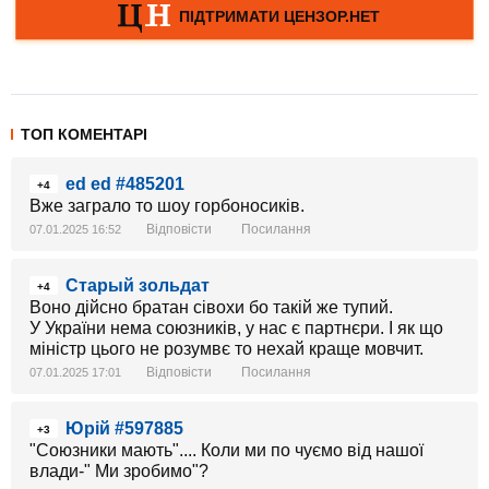
ТОП КОМЕНТАРІ
ed ed #485201
+4
Вже заграло то шоу горбоносиків.
Відповісти
Посилання
07.01.2025 16:52
Старый зольдат
+4
Воно дійсно братан сівохи бо такій же тупий.
У України нема союзників, у нас є партнєри. І як що
міністр цього не розумвє то нехай краще мовчит.
Відповісти
Посилання
07.01.2025 17:01
Юрій #597885
+3
"Союзники мають".... Коли ми по чуємо від нашої
влади-" Ми зробимо"?