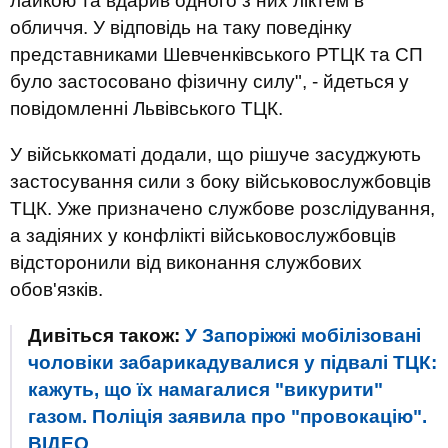
лайкою та вдарив одного з них ліктем в
обличчя. У відповідь на таку поведінку
представниками Шевченківського РТЦК та СП
було застосовано фізичну силу", - йдеться у
повідомленні Львівського ТЦК.
У військкоматі додали, що рішуче засуджують
застосування сили з боку військовослужбовців
ТЦК. Уже призначено службове розслідування,
а задіяних у конфлікті військовослужбовців
відсторонили від виконання службових
обов'язків.
Дивіться також:
У Запоріжжі мобілізовані
чоловіки забарикадувалися у підвалі ТЦК:
кажуть, що їх намагалися "викурити"
газом. Поліція заявила про "провокацію".
ВIДЕО