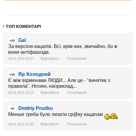
ТОП КОМЕНТАРІ
Gal
+10
За версією кацапів. Всі, крім них, звичайно, бо ж
вони антіфашізди.
Відповісти
Посилання
08.01.2025 15:27
Яр Холодний
+10
Є між вірменами ЛЮДИ... Але це - "винятки з
правила". Нігоян, наприклад...
Відповісти
Посилання
08.01.2025 16:15
Dmitriy Prudko
+8
Менше треба було лизати ср@ку кацапам
Відповісти
Посилання
08.01.2025 15:30