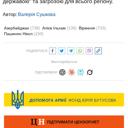
державою" та загрозою для всього регіону.
Автор:
Валерiя Сушкова
Азербайджан
(738)
Алієв Ільхам
(138)
Вірменія
(733)
Пашинян Нікол
(150)
ПОДІЛИТИСЯ:
Мені подобається
ПІДСУМУВАТИ: