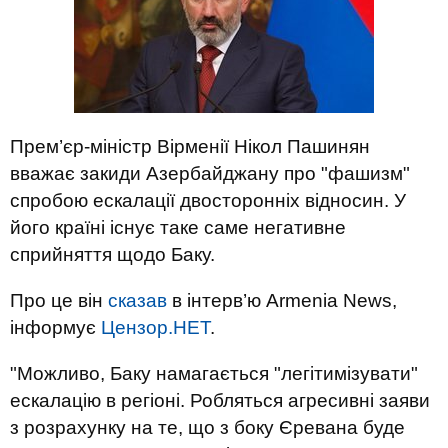
Прем’єр-міністр Вірменії Нікол Пашинян
вважає закиди Азербайджану про "фашизм"
спробою ескалації двосторонніх відносин. У
його країні існує таке саме негативне
сприйняття щодо Баку.
Про це він
сказав
в інтерв’ю Armenia News,
інформує
Цензор.НЕТ
.
"Можливо, Баку намагається "легітимізувати"
ескалацію в регіоні. Робляться агресивні заяви
з розрахунку на те, що з боку Єревана буде