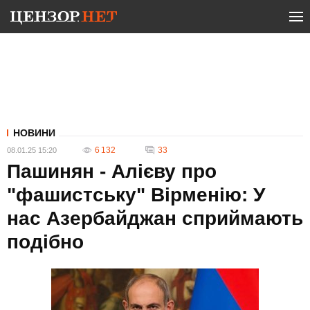
НОВИНИ
6 132
33
08.01.25 15:20
Пашинян - Алієву про
"фашистську" Вірменію: У
нас Азербайджан сприймають
подібно