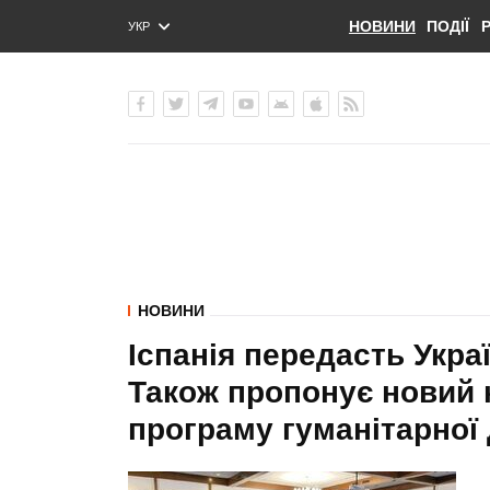
НОВИНИ
ПОДІЇ
УКР
ENG
РУС
НОВИНИ
Іспанія передасть Укра
Також пропонує новий 
програму гуманітарної