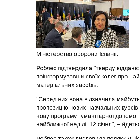
Міністерство оборони Іспанії.
Роблес підтвердила "тверду відданість
поінформувавши своїх колег про най
матеріальних засобів.
"Серед них вона відзначила майбутн
пропозицію нових навчальних курсів
нову програму гуманітарної допомоги
найближчої неділі, 12 січня", – йдеть
Роблес також висловила подяку міні