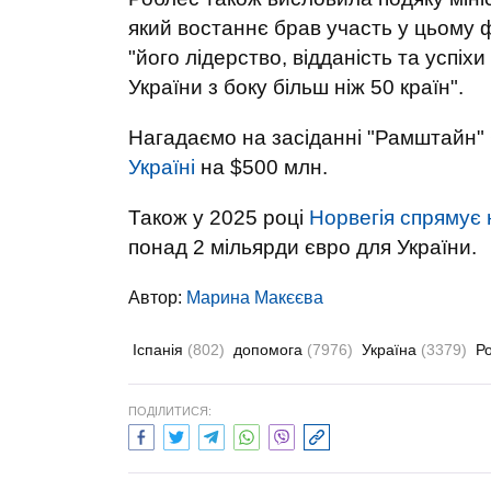
який востаннє брав участь у цьому ф
"його лідерство, відданість та успіх
України з боку більш ніж 50 країн".
Нагадаємо на засіданні "Рамштайн
Україні
на $500 млн.
Також у 2025 році
Норвегія спрямує 
понад 2 мільярди євро для України.
Автор:
Марина Макєєва
Іспанія
(802)
допомога
(7976)
Україна
(3379)
Р
ПОДІЛИТИСЯ: