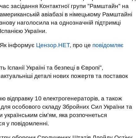
час засідання Контактної групи "Рамштайн" на
американській авіабазі в німецькому Рамштайні
знову наголосила на однозначній підтримці
Іспанією України.
Як інформує
Цензор.НЕТ
, про це
повідомляє
 Іспанії Україні та безпеці в Європі",
актуальніші деталі нових пожертв та поставок
ю відправку 10 електрогенераторів, а також
 для особового складу Збройних Сил України та
 українським сім'ям, яка розпочнеться
ся у повідомленні.
стру оборони Сполучених Штатів Ллойду Остіну,