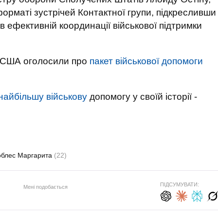
орматі зустрічей Контактної групи, підкресливши
и в ефективній координації військової підтримки
" США оголосили про
пакет військової допомоги
найбільшу військову
допомогу у своїй історії -
облес Маргарита
(22)
ПІДСУМУВАТИ:
Мені подобається