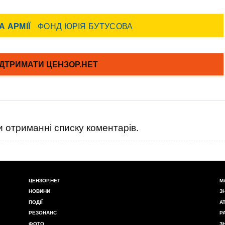
 отриманні списку коментарів.
ЦЕНЗОР.НЕТ
М
НОВИНИ
З
ПОДІЇ
А
РЕЗОНАНС
Р
ФОТО
З