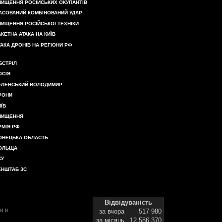
НИЩЕННЯ РОСІЙСЬКИХ ОКУПАНТІВ
АСОВАНИЙ КОМБІНОВАНИЙ УДАР
НИЩЕННЯ РОСІЙСЬКОЇ ТЕХНІКИ
АКЕТНА АТАКА НА КИЇВ
ТАКА ДРОНІВ НА РЕГІОНИ РФ
БСТРІЛ
ОСІЯ
ЕЛЕНСЬКИЙ ВОЛОДИМИР
РОНИ
ИЇВ
НИЩЕННЯ
РМІЯ РФ
ОНЕЦЬКА ОБЛАСТЬ
ОЛЬЩА
СУ
ЕНШТАБ ЗС
Відвідуваність
и в
за вчора
517 980
за місяць
12 586 370