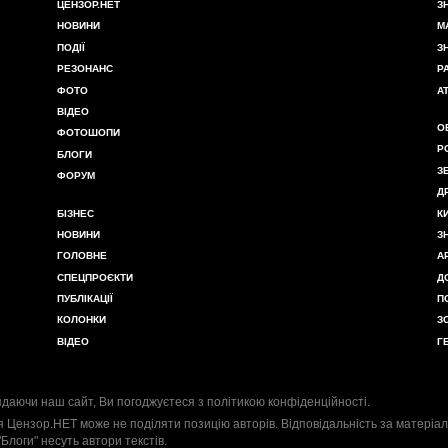
ЦЕНЗОР.НЕТ
З
НОВИНИ
М
ПОДІЇ
З
РЕЗОНАНС
Р
ФОТО
А
ВІДЕО
О
ФОТОШОПИ
Р
БЛОГИ
З
ФОРУМ
Д
БІЗНЕС
К
НОВИНИ
З
ГОЛОВНЕ
А
СПЕЦПРОЄКТИ
Д
ПУБЛІКАЦІЇ
П
КОЛОНКИ
З
ВІДЕО
Г
даючи наш сайт, Ви погоджуєтеся з
політикою конфіденційності
.
я Цензор.НЕТ може не поділяти позицію авторів. Відповідальність за матеріал
"Блоги" несуть автори текстів.