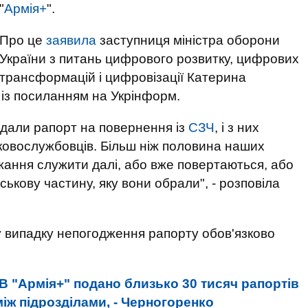
"
Армія+
".
Про це
заявила
заступниця міністра оборони
України з питань цифрового розвитку, цифрових
трансформацій і цифровізації Катерина
із посиланням на Укрінформ.
одали рапорт на повернення із
СЗЧ
, і з них
ковослужбовців. Більш ніж половина наших
ажання служити далі, або вже повертаються, або
ськову частину, яку вони обрали", - розповіла
у випадку непогодження рапорту обов'язково
В "Армія+" подано близько 30 тисяч рапортів
іж підрозділами, - Черногоренко