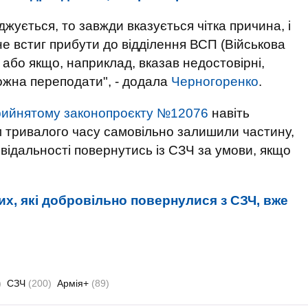
джується, то завжди вказується чітка причина, і
е встиг прибути до відділення ВСП (Військова
, або якщо, наприклад, вказав недостовірні,
можна переподати", - додала
Черногоренко
.
рийнятому законопроєкту №12076
навіть
ом тривалого часу самовільно залишили частину,
відальності повернутись із СЗЧ за умови, якщо
х, які добровільно повернулися з СЗЧ, вже
)
СЗЧ
(200)
Армія+
(89)