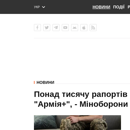
НОВИНИ
ПОДІЇ
УКР
ENG
РУС
НОВИНИ
Понад тисячу рапортів
"Армія+", - Міноборони